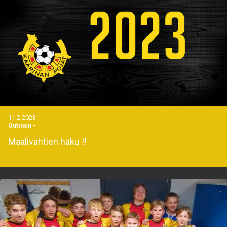
11.2.2023
Uutinen
-
Maalivahtien haku ‼️