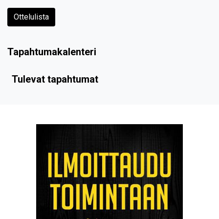
Ottelulista
Tapahtumakalenteri
Tulevat tapahtumat