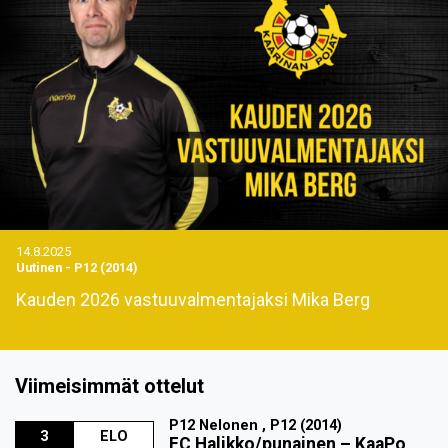
14.8.2025
Uutinen
-
P12 (2014)
Kauden 2026 vastuuvalmentajaksi Mika Berg
Viimeisimmät ottelut
P12 Nelonen , P12 (2014)
3
ELO
FC Halikko/punainen
–
KaaPo