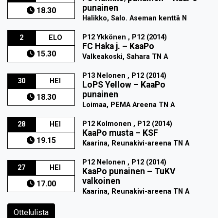
punainen
18.30
Halikko, Salo. Aseman kenttä N
P12 Ykkönen , P12 (2014)
2
ELO
FC Haka j.
–
KaaPo
15.30
Valkeakoski, Sahara TN A
P13 Nelonen , P12 (2014)
30
HEI
LoPS Yellow
–
KaaPo
punainen
18.30
Loimaa, PEMA Areena TN A
P12 Kolmonen , P12 (2014)
28
HEI
KaaPo musta
–
KSF
19.15
Kaarina, Reunakivi-areena TN A
P12 Nelonen , P12 (2014)
27
HEI
KaaPo punainen
–
TuKV
valkoinen
17.00
Kaarina, Reunakivi-areena TN A
Ottelulista