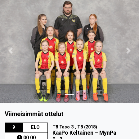
Previous
Nex
Viimeisimmät ottelut
T8 Taso 3 , T8 (2018)
9
ELO
KaaPo Keltainen
–
MynPa
00.00