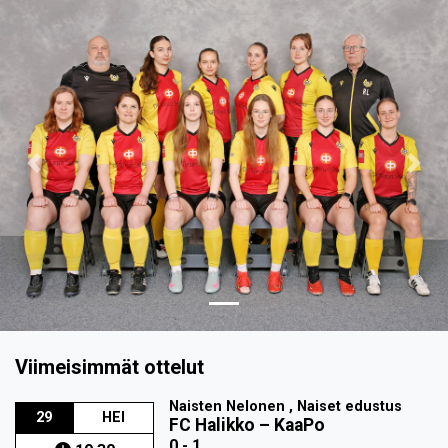
Previous
Nex
Viimeisimmät ottelut
Naisten Nelonen , Naiset edustus
29
HEI
FC Halikko
–
KaaPo
0 - 1