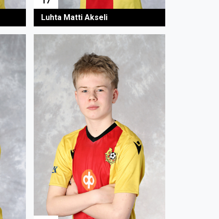
17
Luhta Matti Akseli