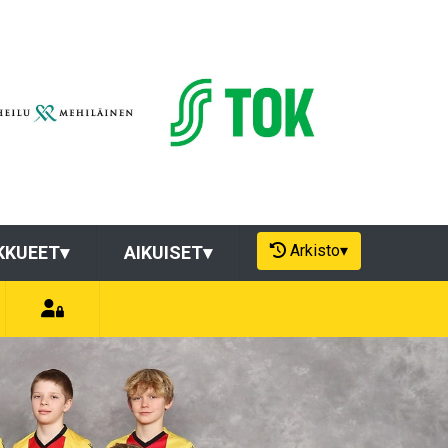
Arkisto
▾
KKUEET
▾
AIKUISET
▾