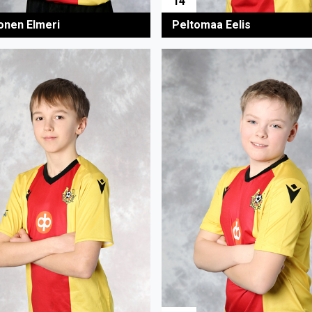
14
onen Elmeri
Peltomaa Eelis