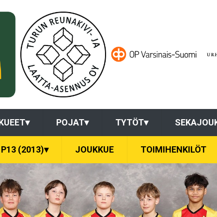
KUEET
▾
POJAT
▾
TYTÖT
▾
SEKAJOU
P13 (2013)
▾
JOUKKUE
TOIMIHENKILÖT