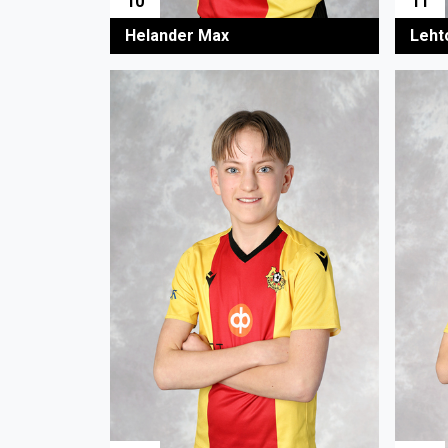
10
11
Helander Max
Leht