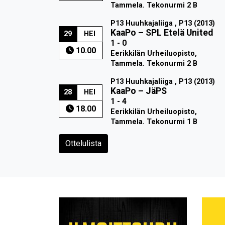
Tammela. Tekonurmi 2 B
P13 Huuhkajaliiga , P13 (2013)
KaaPo
–
SPL Etelä United
29
HEI
1 - 0
10.00
Eerikkilän Urheiluopisto,
Tammela. Tekonurmi 2 B
P13 Huuhkajaliiga , P13 (2013)
KaaPo
–
JäPS
28
HEI
1 - 4
18.00
Eerikkilän Urheiluopisto,
Tammela. Tekonurmi 1 B
Ottelulista