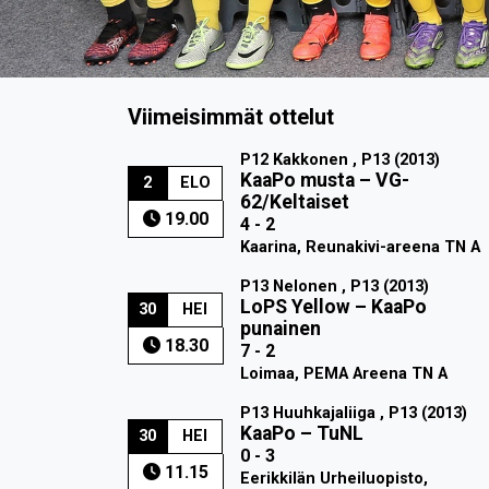
Viimeisimmät ottelut
P12 Kakkonen , P13 (2013)
KaaPo musta
–
VG-
2
ELO
62/Keltaiset
19.00
4 - 2
Kaarina, Reunakivi-areena TN A
P13 Nelonen , P13 (2013)
LoPS Yellow
–
KaaPo
30
HEI
punainen
18.30
7 - 2
Loimaa, PEMA Areena TN A
P13 Huuhkajaliiga , P13 (2013)
KaaPo
–
TuNL
30
HEI
0 - 3
11.15
Eerikkilän Urheiluopisto,