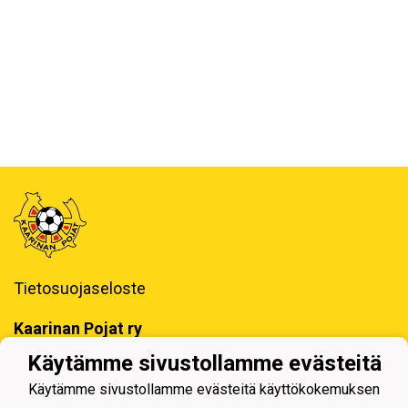
Tietosuojaseloste
Kaarinan Pojat ry
Erotuomarinkatu 4, 20780 Kaarina
Käytämme sivustollamme evästeitä
toimisto@kaapo.fi
Käytämme sivustollamme evästeitä käyttökokemuksen
y-tunnus: 1006858-6