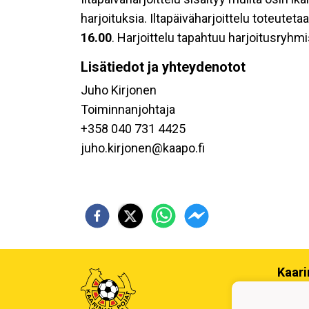
harjoituksia. Iltapäiväharjoittelu toteutet
16.00
. Harjoittelu tapahtuu harjoitusryh
Lisätiedot ja yhteydenotot
Juho Kirjonen
Toiminnanjohtaja
+358 040 731 4425
juho.kirjonen@kaapo.fi
Kaari
Erotu
toimi