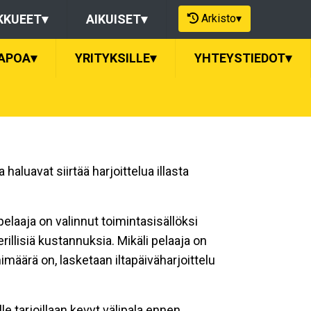
Arkisto
▾
KKUEET
▾
AIKUISET
▾
APOA
▾
YRITYKSILLE
▾
YHTEYSTIEDOT
▾
ka haluavat siirtää harjoittelua illasta
pelaaja on valinnut toimintasisällöksi
illisiä kustannuksia. Mikäli pelaaja on
äärä on, lasketaan iltapäiväharjoittelu
lle tarjoillaan kevyt välipala ennen