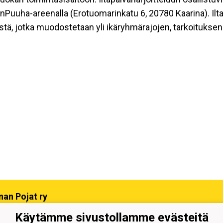
aanPuuha-areenalla (Erotuomarinkatu 6, 20780 Kaarina). Ilt
mistä, jotka muodostetaan yli ikäryhmärajojen, tarkoituks
nan Pojat ry
omarinkatu 4, 20780 Kaarina
Käytämme sivustollamme evästeitä
sto@kaapo.fi