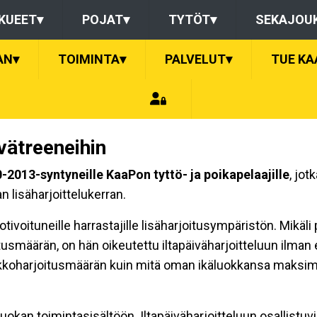
KUEET
▾
POJAT
▾
TYTÖT
▾
SEKAJOU
AN
▾
TOIMINTA
▾
PALVELUT
▾
TUE KA
vätreeneihin
-2013-syntyneille KaaPon tyttö- ja poikapelaajille
, jot
an lisäharjoittelukerran.
voituneille harrastajille lisäharjoitusympäristön. Mikäli 
määrän, on hän oikeutettu iltapäiväharjoitteluun ilman er
kkoharjoitusmäärän kuin mitä oman ikäluokkansa maksimim
äluokan toimintasisältöön. Iltapäiväharjoitteluun osallistuvi