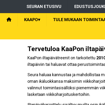
SEURAN ETUSIVU
EDUSTUSJOUK
KAAPO
▾
TULE MUKAAN TOIMINTA
Tervetuloa KaaPon iltapäi
KaaPon iltapäivätreenit on tarkoitettu
2010
iltapäiviin tai haluavat ottaa perustoiminta
Seura haluaa kannustaa ja mahdollistaa moti
oman ikäluokkansa maksimin viikkoharjoitus
valinnut toimintasisällöksi pienemmän vii
lasketaan viikkoharjoituskertoihin.
Iltapäiväharjoittelu sisältyy muilta osin ik