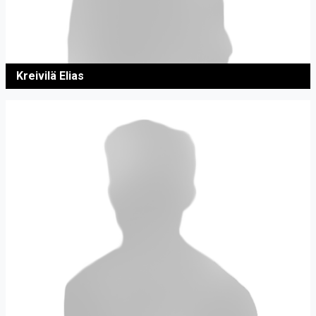
Kreivilä Elias