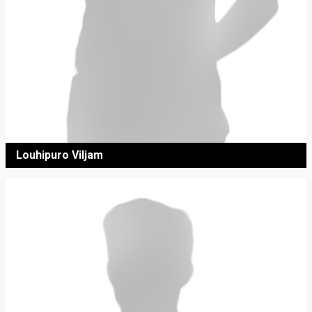
Louhipuro Viljam