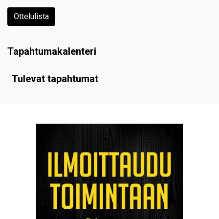
Ottelulista
Tapahtumakalenteri
Tulevat tapahtumat