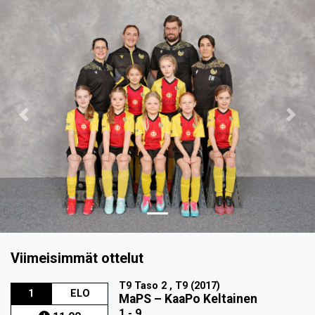
Previous
Nex
Viimeisimmät ottelut
T9 Taso 2 , T9 (2017)
1
ELO
MaPS
–
KaaPo Keltainen
1 - 9