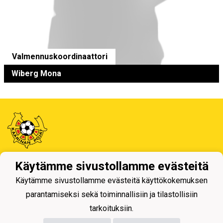
Valmennuskoordinaattori
Wiberg Mona
Käytämme sivustollamme evästeitä
Tietosuojaseloste
Käytämme sivustollamme evästeitä käyttökokemuksen
Kaarinan Pojat ry
parantamiseksi sekä toiminnallisiin ja tilastollisiin
Erotuomarinkatu 4, 20780 Kaarina
toimisto@kaapo.fi
tarkoituksiin.