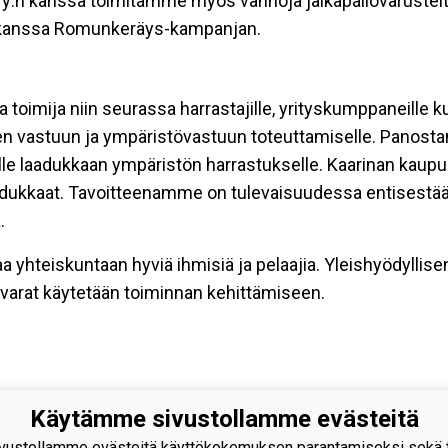
 ry:n kanssa toimitamme myös vanhoja jalkapallovarustei
n kanssa Romunkeräys-kampanjan.
a toimija niin seurassa harrastajille, yrityskumppaneille k
n vastuun ja ympäristövastuun toteuttamiselle. Panosta
lle laadukkaan ympäristön harrastukselle. Kaarinan kaupu
laadukkaat. Tavoitteenamme on tulevaisuudessa entisestä
.
aa yhteiskuntaan hyviä ihmisiä ja pelaajia. Yleishyödylli
an varat käytetään toiminnan kehittämiseen.
Käytämme sivustollamme evästeitä
nan Pojat ry
ustollamme evästeitä käyttökokemuksen parantamiseksi sekä to