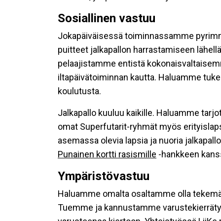
Sosiallinen vastuu
Jokapäiväisessä toiminnassamme pyrimme 
puitteet jalkapallon harrastamiseen lähel
pelaajistamme entistä kokonaisvaltaisemmi
iltapäivätoiminnan kautta. Haluamme tuke
koulutusta.
Jalkapallo kuuluu kaikille. Haluamme tarj
omat Superfutarit-ryhmät myös erityislapsi
asemassa olevia lapsia ja nuoria jalkapa
Punainen kortti rasismille
-hankkeen kans
Ympäristövastuu
Haluamme omalta osaltamme olla tekemäss
Tuemme ja kannustamme varustekierrätyks