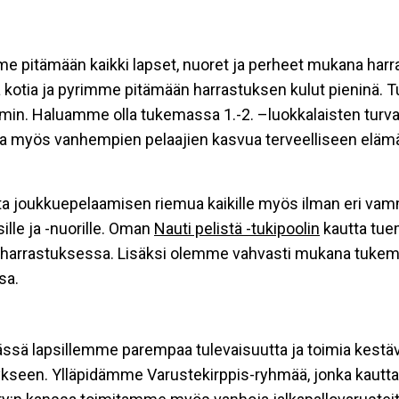
pitämään kaikki lapset, nuoret ja perheet mukana harr
lä kotia ja pyrimme pitämään harrastuksen kulut pieninä
n. Haluamme olla tukemassa 1.-2. –luokkalaisten turvall
a myös vanhempien pelaajien kasvua terveelliseen elämä
ota joukkuepelaamisen riemua kaikille myös ilman eri vam
lle ja -nuorille. Oman
Nauti pelistä -tukipoolin
kautta tue
lloharrastuksessa. Lisäksi olemme vahvasti mukana tuke
sa.
ä lapsillemme parempaa tulevaisuutta ja toimia kestävä
een. Ylläpidämme Varustekirppis-ryhmää, jonka kautta Ka