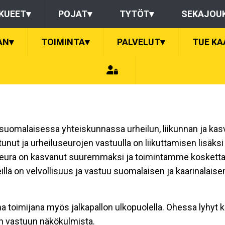
KUEET
▾
POJAT
▾
TYTÖT
▾
SEKAJOU
AN
▾
TOIMINTA
▾
PALVELUT
▾
TUE KA
ta suomalaisessa yhteiskunnassa urheilun, liikunnan ja ka
unut ja urheiluseurojen vastuulla on liikuttamisen lisäk
eura on kasvanut suuremmaksi ja toimintamme koskettaa t
lä on velvollisuus ja vastuu suomalaisen ja kaarinalaise
oimijana myös jalkapallon ulkopuolella. Ohessa lyhyt k
en vastuun näkökulmista.