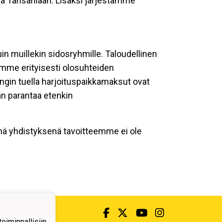
ta Tansaniaan. Lisäksi järjestämme
uin muillekin sidosryhmille. Taloudellinen
mme erityisesti olosuhteiden
ngin tuella harjoituspaikkamaksut ovat
än parantaa etenkin
senä yhdistyksenä tavoitteemme ei ole
iminnallisiin