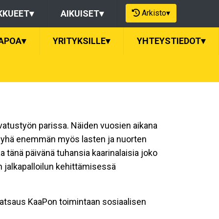
Arkisto
▾
KKUEET
▾
AIKUISET
▾
APOA
▾
YRITYKSILLE
▾
YHTEYSTIEDOT
▾
svatustyön parissa. Näiden vuosien aikana
si yhä enemmän myös lasten ja nuorten
änä päivänä tuhansia kaarinalaisia joko
n jalkapalloilun kehittämisessä
atsaus KaaPon toimintaan sosiaalisen