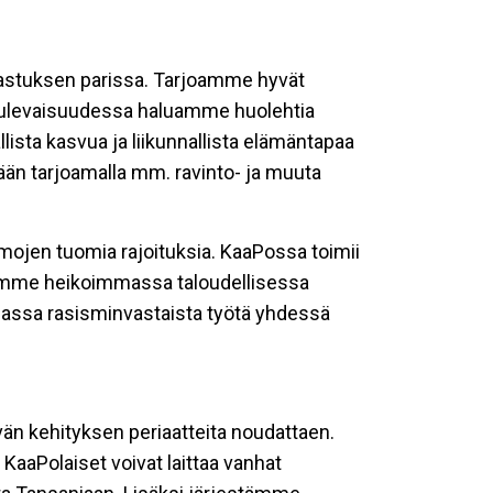
astuksen parissa. Tarjoamme hyvät
. Tulevaisuudessa haluamme huolehtia
ista kasvua ja liikunnallista elämäntapaa
än tarjoamalla mm. ravinto- ja muuta
mojen tuomia rajoituksia. KaaPossa toimii
mme heikoimmassa taloudellisessa
massa rasisminvastaista työtä yhdessä
n kehityksen periaatteita noudattaen.
aPolaiset voivat laittaa vanhat