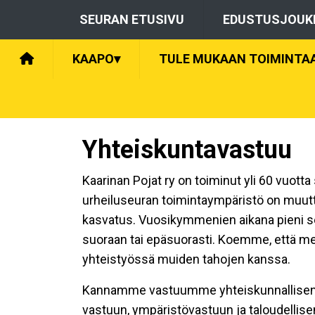
SEURAN ETUSIVU
EDUSTUSJOUK
KAAPO
▾
TULE MUKAAN TOIMINTA
Yhteiskuntavastuu
Kaarinan Pojat ry on toiminut yli 60 vuot
urheiluseuran toimintaympäristö on muutt
kasvatus. Vuosikymmenien aikana pieni s
suoraan tai epäsuorasti. Koemme, että meil
yhteistyössä muiden tahojen kanssa.
Kannamme vastuumme yhteiskunnallisena t
vastuun, ympäristövastuun ja taloudellis