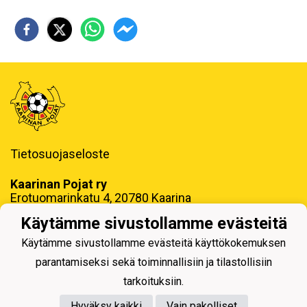
Tietosuojaseloste
Kaarinan Pojat ry
Erotuomarinkatu 4, 20780 Kaarina
toimisto@kaapo.fi
Käytämme sivustollamme evästeitä
y-tunnus: 1006858-6
Käytämme sivustollamme evästeitä käyttökokemuksen
parantamiseksi sekä toiminnallisiin ja tilastollisiin
tarkoituksiin.
Hyväksy kaikki
Vain pakolliset