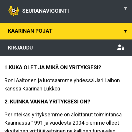
▾
SEURANAVIGOINTI
KAARINAN POJAT
▾
KIRJAUDU
1.KUKA OLET JA MIKÄ ON YRITYKSESI?
Roni Aaltonen ja luotsaamme yhdessä Jari Laihon
kanssa Kaarinan Lukkoa
2. KUINKA VANHA YRITYKSESI ON?
Perinteikäs yrityksemme on aloittanut toimintansa
Kaarinassa 1991 ja vuodesta 2004 olemme olleet
yksityinen yrittäjävetoinen paikallinen turva-alan