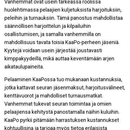
Vanhemmat ovat usein tärkeässä roolissa
huolehtimassa pelaajien kuljetuksista harjoituksiin,
peleihin ja turnauksiin. Tämä panostus mahdollistaa
säännöllisen harjoittelun ja kilpailuihin
osallistumisen, ja samalla vanhemmilla on
mahdollisuus tavata toisia KaaPo-perheen jäseniä.
Kyytejä voidaan usein järjestää joustavasti
kimppakyydeillä, mikä auttaa keventämään arjen
aikataulupaineita.
Pelaaminen KaaPossa tuo mukanaan kustannuksia,
jotka kattavat seuran jäsenmaksut, harjoitusvälineet,
kenttävuorot ja mahdolliset turnausmatkat.
Vanhemmat tukevat seuran toimintaa ja omien
pelaajiensa kehitystä panostamalla näihin kuluihin.
KaaPo pyrkii pitämään harrastuksen kustannukset
kohtuullisina ja tarjoaa myös tietoa erilaisista