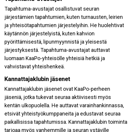
Tapahtuma-avustajat osallistuvat seuran
järjestämien tapahtumien, kuten turnausten, leirien
ja yhteisötapahtumien järjestelyihin. He huolehtivat
käytännön järjestelyistä, kuten kahvion
pyörittämisestä, lipunmyynnistä ja yleisestä
järjestyksestä. Tapahtuma-avustajat auttavat
luomaan KaaPo-yhteisölle yhteisiä hetkiä ja
vahvistavat yhteishenkeä.
Kannattajaklubin jäsenet
Kannattajaklubin jäsenet ovat KaaPo-perheen
jäseniä, jotka tukevat seuraa aktiivisesti myös
kentän ulkopuolella. He auttavat varainhankinnassa,
etsivät yhteistyökumppaneita ja edustavat seuraa
paikallisissa tapahtumissa. Kannattajaklubin toiminta
tarjoaa myös vanhemmille ja seuran ystäville