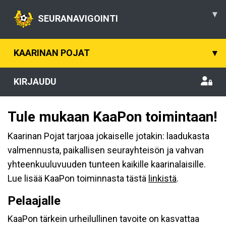
▾
SEURANAVIGOINTI
KAARINAN POJAT
▾
KIRJAUDU
Tule mukaan KaaPon toimintaan!
Kaarinan Pojat tarjoaa jokaiselle jotakin: laadukasta
valmennusta, paikallisen seurayhteisön ja vahvan
yhteenkuuluvuuden tunteen kaikille kaarinalaisille.
Lue lisää KaaPon toiminnasta tästä
linkistä
.
Pelaajalle
KaaPon tärkein urheilullinen tavoite on kasvattaa