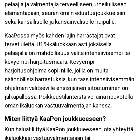
pelaajia ja valmentajia terveelliseen urheilulliseen
elämäntapaan, seuran omiin edustusjoukkueisiin
sekä kansalliselle ja kansainväliselle huipulle.
KaaPossa myös kahden lajin harrastajat ovat
tervetulleita. U15-ikäluokkaan asti jokaisella
pelaajalla on mahdollisuus valita intensiivisempi tai
kevyempi harjoitusmäärä. Kevyempi
harjoitusohjelma sopii niille, joilla on muita
säännöllisiä harrastuksia, kun taas intensiivisemmän
ohjelman valitseville ensisijainen sitoutuminen on
jalkapallossa. Poikkeustilanteista voi aina neuvotella
oman ikäluokan vastuuvalmentajan kanssa.
Miten liittyä KaaPon joukkueeseen?
Kun haluat liittyä KaaPon joukkueeseen, ota yhteyttä
ikäluokkasi vastuuvalmentajaan tai