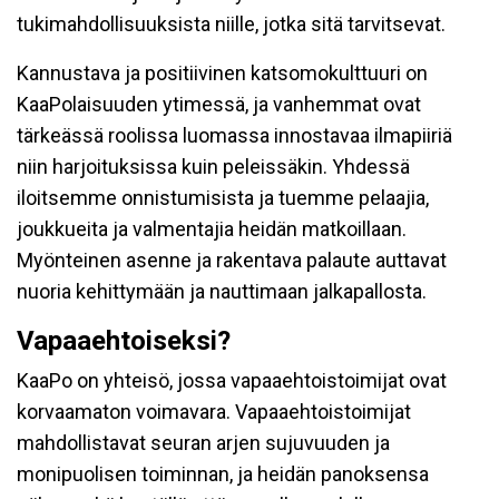
tukimahdollisuuksista niille, jotka sitä tarvitsevat.
Kannustava ja positiivinen katsomokulttuuri on
KaaPolaisuuden ytimessä, ja vanhemmat ovat
tärkeässä roolissa luomassa innostavaa ilmapiiriä
niin harjoituksissa kuin peleissäkin. Yhdessä
iloitsemme onnistumisista ja tuemme pelaajia,
joukkueita ja valmentajia heidän matkoillaan.
Myönteinen asenne ja rakentava palaute auttavat
nuoria kehittymään ja nauttimaan jalkapallosta.
Vapaaehtoiseksi?
KaaPo on yhteisö, jossa vapaaehtoistoimijat ovat
korvaamaton voimavara. Vapaaehtoistoimijat
mahdollistavat seuran arjen sujuvuuden ja
monipuolisen toiminnan, ja heidän panoksensa