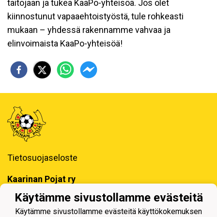
taitojaan ja tukea KaaPo-yhteisöä. Jos olet
kiinnostunut vapaaehtoistyöstä, tule rohkeasti
mukaan – yhdessä rakennamme vahvaa ja
elinvoimaista KaaPo-yhteisöä!
Tietosuojaseloste
Kaarinan Pojat ry
Erotuomarinkatu 4, 20780 Kaarina
Käytämme sivustollamme evästeitä
toimisto@kaapo.fi
Käytämme sivustollamme evästeitä käyttökokemuksen