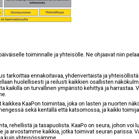
väiselle toiminnalle ja yhteisölle. Ne ohjaavat niin pelaa
s tarkoittaa ennakoitavaa, yhdenvertaista ja yhteisöllistä
ellaan huolellisesti ja reilusti kaikkien osallisten näkök
tta kaikilla on turvallinen ympäristö kehittyä ja harrastaa
me.
vat kaikkea KaaPon toimintaa, joka on lasten ja nuorten nä
gessä sekä kentällä että katsomossa, ja kaikki toimijat a
ta, rehellistä ja tasapuolista. KaaPo on seura, johon vo
ja arvostamme kaikkia, jotka toimivat seuran parissa. V
ssa kuin yhteisössämme.