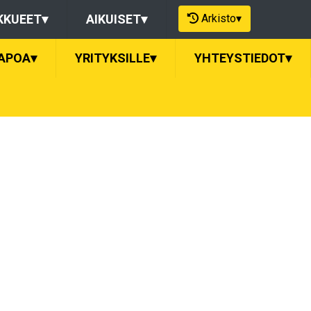
Arkisto
▾
KKUEET
▾
AIKUISET
▾
APOA
▾
YRITYKSILLE
▾
YHTEYSTIEDOT
▾