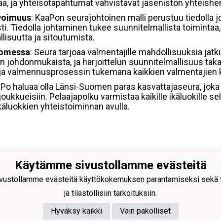
aa, ja yhteisötapahtumat vahvistavat jäsenistön yhteishe
voimuus
: KaaPon seurajohtoinen malli perustuu tiedolla 
ti. Tiedolla johtaminen tukee suunnitelmallista toimintaa,
llisuutta ja sitoutumista.
uomessa
: Seura tarjoaa valmentajille mahdollisuuksia ja
johdonmukaista, ja harjoittelun suunnitelmallisuus taka
tä ja valmennusprosessin tukemana kaikkien valmentajien 
aPo haluaa olla Länsi-Suomen paras kasvattajaseura, joka 
joukkueisiin. Pelaajapolku varmistaa kaikille ikäluokille s
käluokkien yhteistoiminnan avulla.
Käytämme sivustollamme evästeitä
nan Pojat ry
ustollamme evästeitä käyttökokemuksen parantamiseksi sekä to
omarinkatu 4, 20780 Kaarina
sto@kaapo.fi
ja tilastollisiin tarkoituksiin.
nus: 1006858-6
Hyväksy kaikki
Vain pakolliset