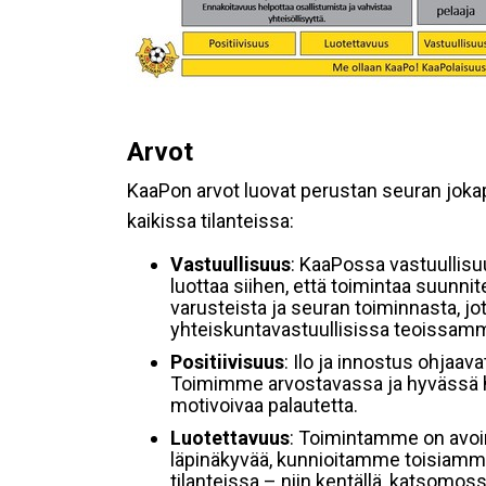
Arvot
KaaPon arvot luovat perustan seuran jokapäi
kaikissa tilanteissa:
Vastuullisuus
: KaaPossa vastuullisuu
luottaa siihen, että toimintaa suunnit
varusteista ja seuran toiminnasta, jo
yhteiskuntavastuullisissa teoissam
Positiivisuus
: Ilo ja innostus ohjaa
Toimimme arvostavassa ja hyvässä hen
motivoivaa palautetta.
Luotettavuus
: Toimintamme on avoin
läpinäkyvää, kunnioitamme toisiamme 
tilanteissa – niin kentällä, katsomo