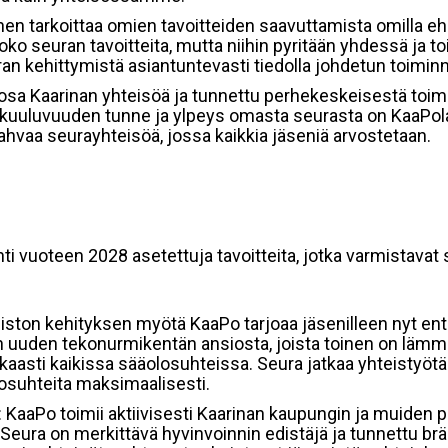
n tarkoittaa omien tavoitteiden saavuttamista omilla ehdoi
ai koko seuran tavoitteita, mutta niihin pyritään yhdessä j
an kehittymistä asiantuntevasti tiedolla johdetun toiminn
osa Kaarinan yhteisöä ja tunnettu perhekeskeisestä toimin
enkuuluvuuden tunne ja ylpeys omasta seurasta on KaaPo
aa seurayhteisöä, jossa kaikkia jäseniä arvostetaan.
ti vuoteen 2028 asetettuja tavoitteita, jotka varmistava
iston kehityksen myötä KaaPo tarjoaa jäsenilleen nyt ent
n uuden tekonurmikentän ansiosta, joista toinen on lämmit
kaasti kaikissa sääolosuhteissa. Seura jatkaa yhteistyö
osuhteita maksimaalisesti.
: KaaPo toimii aktiivisesti Kaarinan kaupungin ja muiden 
. Seura on merkittävä hyvinvoinnin edistäjä ja tunnettu b