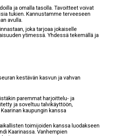
lla ja omalla tasolla. Tavoitteet voivat
a toisia tukien. Kannustamme terveeseen
an avulla.
nastaan, joka tarjoaa jokaiselle
laisuuden ytimessä. Yhdessä tekemällä ja
t seuran kestävän kasvun ja vahvan
istäkin paremmat harjoittelu- ja
etty ja soveltuu talvikäyttöön,
tä Kaarinan kaupungin kanssa
paikallisten toimijoiden kanssa luodakseen
rändi Kaarinassa. Vanhempien