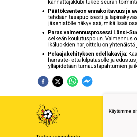
kannattajaklubi tukee seuran toimint
Päätöksenteon ennakoitavuus ja a
tehdään tasapuolisesti ja läpinäkyväs
jäsenistölle näkyvissä, mikä lisää osa
Paras valmennusprosessi Länsi-S
selkeän koulutuspolun. Valmennus on 
Ikäluokkien harjoittelu on yhtenäis
Pelaajakehityksen edelläkävijä
: Ka
harraste- että kilpatasolle ja edustus
ylläpidetään turnaustapahtumien ja i
Kaari
Käytämme siv
Erotu
toimi
y-tun
Tietosuojaseloste