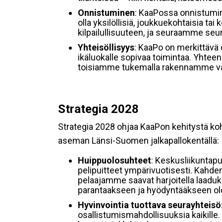
Onnistuminen
: KaaPossa onnistumine
olla yksilöllisiä, joukkuekohtaisia t
kilpailullisuuteen, ja seuraamme seur
Yhteisöllisyys
: KaaPo on merkittävä 
ikäluokalle sopivaa toimintaa. Yhte
toisiamme tukemalla rakennamme vahv
Strategia 2028
Strategia 2028 ohjaa KaaPon kehitystä koh
aseman Länsi-Suomen jalkapallokentällä:
Huippuolosuhteet
: Keskusliikuntapu
pelipuitteet ympärivuotisesti. Kahde
pelaajamme saavat harjoitella laaduk
parantaakseen ja hyödyntääkseen ol
Hyvinvointia tuottava seurayhteisö
osallistumismahdollisuuksia kaikille