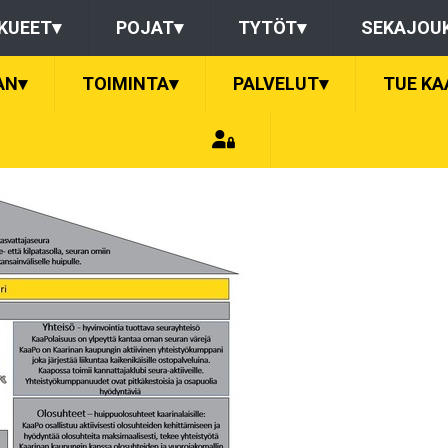
KUEET
▾
POJAT
▾
TYTÖT
▾
SEKAJOU
AN
▾
TOIMINTA
▾
PALVELUT
▾
TUE KA