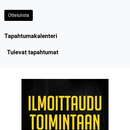
Ottelulista
Tapahtumakalenteri
Tulevat tapahtumat