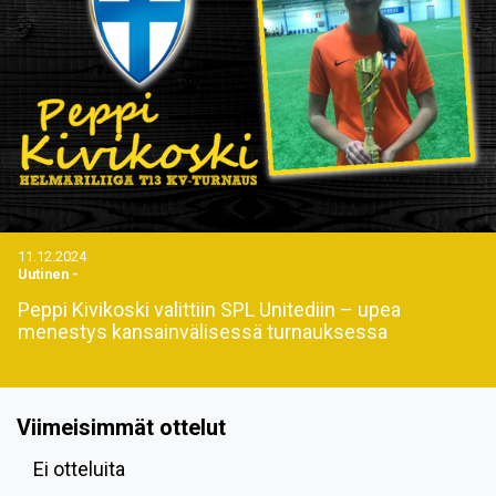
11.12.2024
Uutinen
-
Peppi Kivikoski valittiin SPL Unitediin – upea
menestys kansainvälisessä turnauksessa
Viimeisimmät ottelut
Ei otteluita