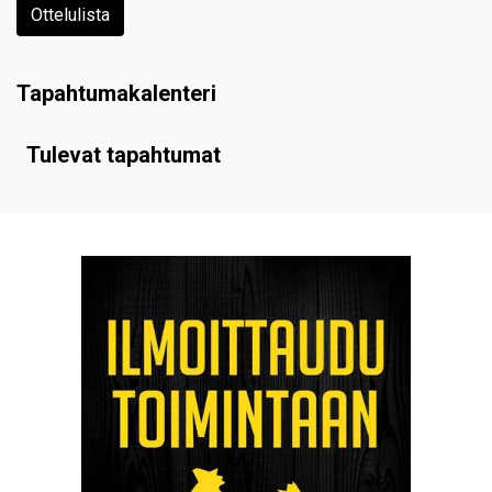
Ottelulista
Tapahtumakalenteri
Tulevat tapahtumat