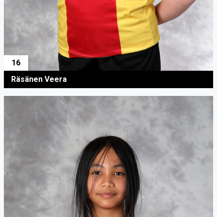
16
Räsänen Veera