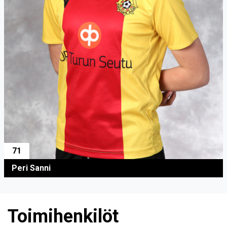
71
Peri Sanni
Toimihenkilöt