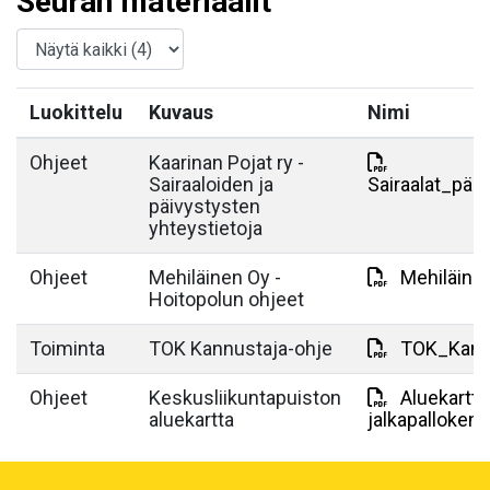
Seuran materiaalit
Luokittelu
Kuvaus
Nimi
Ohjeet
Kaarinan Pojat ry -
Sairaaloiden ja
Sairaalat_päi
päivystysten
yhteystietoja
Ohjeet
Mehiläinen Oy -
Mehiläine
Hoitopolun ohjeet
Toiminta
TOK Kannustaja-ohje
TOK_Kannu
Ohjeet
Keskusliikuntapuiston
Aluekartta
aluekartta
jalkapallokent