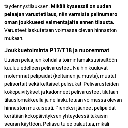
täydennystilauksen.
Mikäli kyseessä on uuden
pelaajan varustetilaus, niin varmista pelinumero
oman joukkueesi valmentajalta ennen tilausta.
Varusteet laskutetaan voimassa olevan hinnaston
mukaan.
Joukkuetoiminta P17/T18 ja nuoremmat
Uusien pelaajien kohdalla toimintamaksusisältöön
kuuluu edelleen pelivarusteet. Näihin kuuluvat
molemmat pelipaidat (keltainen ja musta), mustat
pelisortsit sekä keltaiset pelisukat. Pelivarusteiden
kokopäivitykset ja kadonneet pelivarusteet tilataan
tilauslomakkeella ja ne laskutetaan voimassa olevan
hinnaston mukaisesti. Pieneksi jääneet pelipaidat
kerätään kokopäivityksen yhteydessä takaisin
seuran käyttöön. Peliasu tulee palauttaa, mikäli