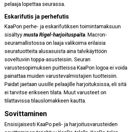
pelaaja lopettaa seurassa.
Eskarifutis ja perhefutis
KaaPon perhe- ja eskarifutiksen toimintamaksuun
sisältyy
musta Rigel-harjoituspaita
. Macron-
seuramallistossa on laaja valikoima erilaisia
seuratuotteita alusasuista aina talvikäyttöön
soveltuviin toppa-asusteisiin. Seuran
varustesopimuksen puitteissa KaaPon logoa ei voida
painattaa muiden varustevalmistajien tuotteisiin.
Paidat jaetaan uusille pelaajille harjoituksissa, eli sitä
ei tarvitse erikseen tilata. Muut varusteet on
tilattavissa tilauslomakkeen kautta.
Sovittaminen
Ensisijaisesti KaaPo peli- ja harjoitusvarusteiden