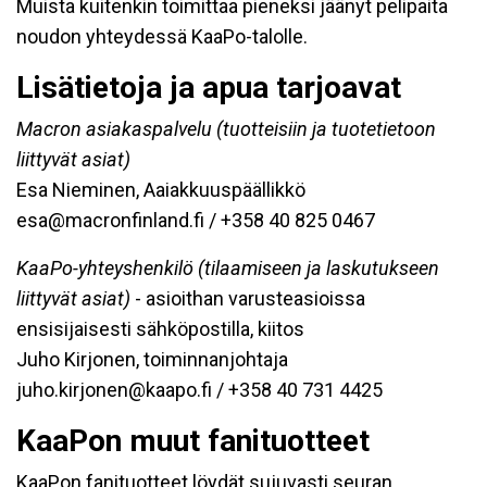
Muista kuitenkin toimittaa pieneksi jäänyt pelipaita
noudon yhteydessä KaaPo-talolle.
Lisätietoja ja apua tarjoavat
Macron asiakaspalvelu (tuotteisiin ja tuotetietoon
liittyvät asiat)
Esa Nieminen, Aaiakkuuspäällikkö
esa@macronfinland.fi / +358 40 825 0467
KaaPo-yhteyshenkilö (tilaamiseen ja laskutukseen
liittyvät asiat)
- asioithan varusteasioissa
ensisijaisesti sähköpostilla, kiitos
Juho Kirjonen, toiminnanjohtaja
juho.kirjonen@kaapo.fi / +358 40 731 4425
KaaPon muut fanituotteet
KaaPon fanituotteet löydät sujuvasti seuran