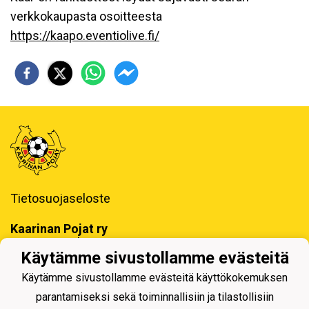
verkkokaupasta osoitteesta
https://kaapo.eventiolive.fi/
Tietosuojaseloste
Kaarinan Pojat ry
Erotuomarinkatu 4, 20780 Kaarina
Käytämme sivustollamme evästeitä
toimisto@kaapo.fi
Käytämme sivustollamme evästeitä käyttökokemuksen
y-tunnus: 1006858-6
parantamiseksi sekä toiminnallisiin ja tilastollisiin