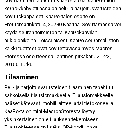
sovittaminen tapahtuu KaaPo-talolla. KaaPo-talon
kerho-/kahviotilassa on peli- ja harjoitusvarusteiden
sovituskappaleet. KaaPo-talon osoite on
Erotuomarinkatu 4, 20780 Kaarina. Sovittamassa voi
käydä
seuran toimiston
tai
KaaPokahvilan
aukioloaikoina. Toissijaisesti KaaPo seuramalliston
kaikki tuotteet ovat sovitettavissa myös Macron
Storessa osoitteessa Läntinen pitkäkatu 21-23,
20100 Turku.
Tilaaminen
Peli- ja harjoitusvarusteiden tilaaminen tapahtuu
sähköisellä tilauslomakkeella. Tilauslomakkeelle
pääset kätevästi mobiililaitteella tai tietokoneella.
KaaPo-talon mini-MacronStoresta löytyy
yksinkertainen ohje tilauksen tekemiseen.
Tilausohjeessa on lisäksi QR-koodi, jonka