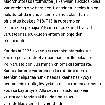
MacronStoressa toimiston ja kahvilan aukioloaikoina.
Varusteiden sovittaminen, tilaaminen ja toimitus on
haluttu tehdä mahdollisimman helpoksi. Tämä
ohjeistus koskee P18/T18 ja nuorempien
ikäluokkien pelaajia. AIkuisten joukkueet tilaavat
varusteensa joukkueen antamien ohjeiden
mukaisesti.
Kaudesta 2025 alkaen seuran toimintamaksuun
kuuluu pelivarusteet ainoastaan uusille pelaajille.
Pelivarusteiden uusiminen on omakustanteista.
Kannustamme varusteiden kierrättämiseen ja
etenkin pelipaitaa hankittaessa kannattaa kysyä
seuran toimistolta, löytyykö omaa numeroa oikeassa
koossa käytettynä. Alla oevan tilauslomakkeen
kautta voit tehdä sekä uuden pelaajan
varustetilauksen että varusteiden