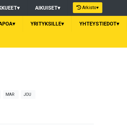
Arkisto
▾
KKUEET
▾
AIKUISET
▾
APOA
▾
YRITYKSILLE
▾
YHTEYSTIEDOT
▾
MAR
JOU