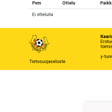
Pvm
Ottelu
Paikk
Ei otteluita
Kaari
Erotu
toimi
y-tun
Tietosuojaseloste