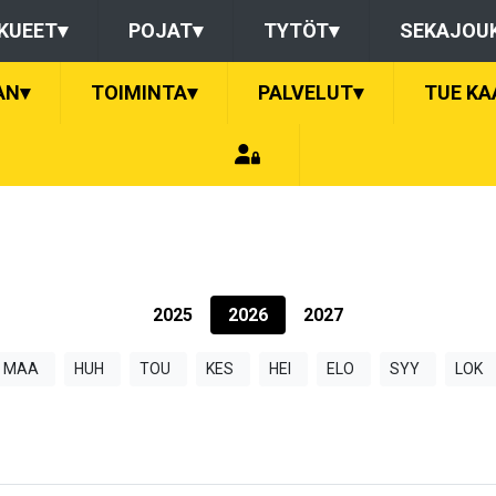
KUEET
▾
POJAT
▾
TYTÖT
▾
SEKAJOU
AN
▾
TOIMINTA
▾
PALVELUT
▾
TUE KA
2025
2026
2027
MAA
HUH
TOU
KES
HEI
ELO
SYY
LOK