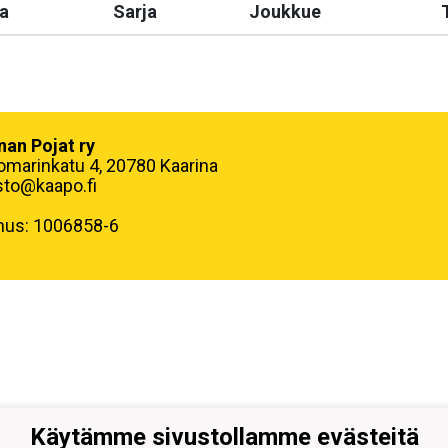
a
Sarja
Joukkue
nan Pojat ry
omarinkatu 4, 20780 Kaarina
sto@kaapo.fi
nus: 1006858-6
Käytämme sivustollamme evästeitä