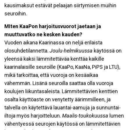
kausimaksut estävät pelaajan siirtymisen muihin
seuroihin.
MIten KaaPon harjoitusvuorot jaetaan ja
muuttuvatko ne kesken kauden?
Vuoden aikana Kaarinassa on neljä erilaista
olosuhdetilannetta.
Joulu-helmikuussa
käytössä on
yleensä kaksi lämmitettäväa kenttäa kaikille
kaarinalaisille seuroille (KaaPo, KaaNa, PiPS ja LTU),
mikä tarkoittaa, että vuoroja on kesäaikaa
vähemmän. Lisänä seuroilla saattaa olla vuoroja
koulujen liikuntasaleista. Lämmitettävien kenttien
osalta käyttöaste on venytetty äärimmilleen, ja
talvella on käytettävä lauantai-aamuja ja sunnuntai-
iltoja myös harjoitteluun.
Maalis-toukokuussa
lumen
vähentyessä seurojen käytössä on lämmitettävien