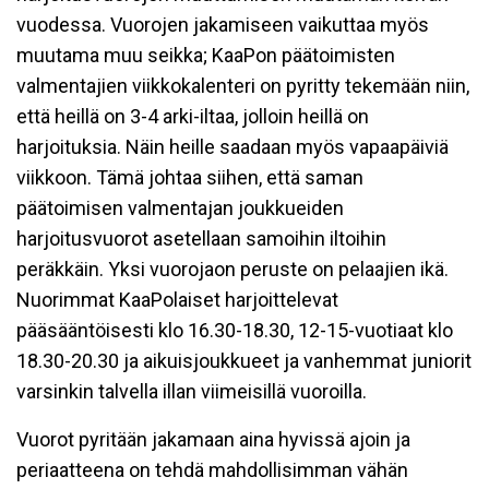
vuodessa. Vuorojen jakamiseen vaikuttaa myös
muutama muu seikka; KaaPon päätoimisten
valmentajien viikkokalenteri on pyritty tekemään niin,
että heillä on 3-4 arki-iltaa, jolloin heillä on
harjoituksia. Näin heille saadaan myös vapaapäiviä
viikkoon. Tämä johtaa siihen, että saman
päätoimisen valmentajan joukkueiden
harjoitusvuorot asetellaan samoihin iltoihin
peräkkäin. Yksi vuorojaon peruste on pelaajien ikä.
Nuorimmat KaaPolaiset harjoittelevat
pääsääntöisesti klo 16.30-18.30, 12-15-vuotiaat klo
18.30-20.30 ja aikuisjoukkueet ja vanhemmat juniorit
varsinkin talvella illan viimeisillä vuoroilla.
Vuorot pyritään jakamaan aina hyvissä ajoin ja
periaatteena on tehdä mahdollisimman vähän