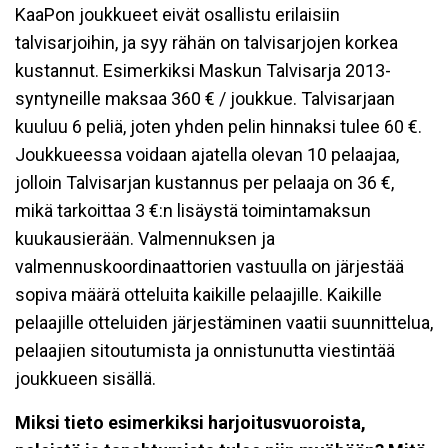
KaaPon joukkueet eivät osallistu erilaisiin
talvisarjoihin, ja syy rähän on talvisarjojen korkea
kustannut. Esimerkiksi Maskun Talvisarja 2013-
syntyneille maksaa 360 € / joukkue. Talvisarjaan
kuuluu 6 peliä, joten yhden pelin hinnaksi tulee 60 €.
Joukkueessa voidaan ajatella olevan 10 pelaajaa,
jolloin Talvisarjan kustannus per pelaaja on 36 €,
mikä tarkoittaa 3 €:n lisäystä toimintamaksun
kuukausierään. Valmennuksen ja
valmennuskoordinaattorien vastuulla on järjestää
sopiva määrä otteluita kaikille pelaajille. Kaikille
pelaajille otteluiden järjestäminen vaatii suunnittelua,
pelaajien sitoutumista ja onnistunutta viestintää
joukkueen sisällä.
Miksi tieto esimerkiksi harjoitusvuoroista,