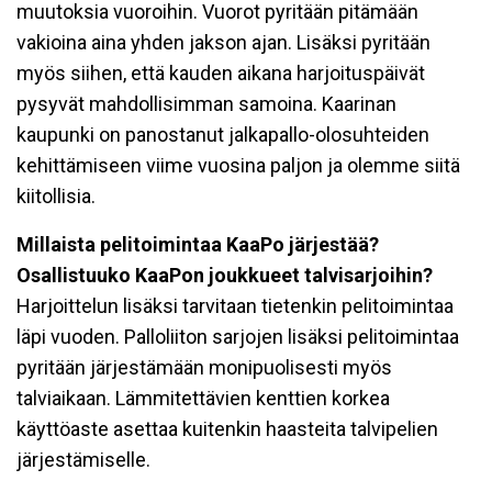
muutoksia vuoroihin. Vuorot pyritään pitämään
vakioina aina yhden jakson ajan. Lisäksi pyritään
myös siihen, että kauden aikana harjoituspäivät
pysyvät mahdollisimman samoina. Kaarinan
kaupunki on panostanut jalkapallo-olosuhteiden
kehittämiseen viime vuosina paljon ja olemme siitä
kiitollisia.
Millaista pelitoimintaa KaaPo järjestää?
Osallistuuko KaaPon joukkueet talvisarjoihin?
Harjoittelun lisäksi tarvitaan tietenkin pelitoimintaa
läpi vuoden. Palloliiton sarjojen lisäksi pelitoimintaa
pyritään järjestämään monipuolisesti myös
talviaikaan. Lämmitettävien kenttien korkea
käyttöaste asettaa kuitenkin haasteita talvipelien
järjestämiselle.