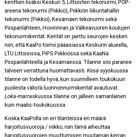
kenttien lisäksi Keskuri 5, Littoisten tekonurmi, POP-
areena tekonurmi (Piikkiö), Piikkiön liikuntahallin
tekonurmi (Piikkiö), Kesämäen tekonurmi sekä
Piispanlähteen, Hovirinnan ja Valkeavuoren koulujen
tekonurmikentät. Kentät on jaettu seurojen kesken
niin, että KaaPo toimii pääasiassa Keskurin alueella,
LTU Littoisissa, PiPS Piikkiössä sekä KaaNa
Piispanlähteellä ja Kesämäessä. Tilanne siis paranee
talveen verrattuna huomattavasti.
Kesä-syyskuussa
tilanne on todella hyvä, kun suunnilleen toukokuun
puolesta välistä luonnonnurmikentät avautuvat.
Loka-marraskuussa
tilanne on jälleen samanlainen
kuin maalis-toukokuussa.
Koska KaaPolla on eri tilanteissa eri määrä
harjoitusvuoroja / viikko, niin tämä aiheuttaa
harjoitusvuorojen muuttumisen muutaman kerran