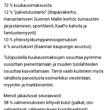
72 % kuukausimaksuista
12 % "palvelutuotanto" (iltapäiväkerho,
Harrastamisen Suomen Mallin kerhot, turnausten
järjestäminen, sporttileirit, KaaPo-kahvila ja
fanituotemyynti)
10 % yhteistyökumppannisopimukset
6 % avustukset (Kaarinan kaupungin avustus)
Tulopuolella kuukausimaksujen osuuttaa pyrimme
vuosittain pienentämään ja muiden tulolähteiden
osuuttaa kasvattamaan. Tämä vaatii kuitenkin myös
rahallista panostusta esimerkiksi viestintään,
myyntiin ja markkinointiin.
Menot jakautuvat seuraavasti:
58 % valmennukseen liittyvät kulut (palkat, oto-
valmentajat, valmennuksen koordinaattorit)