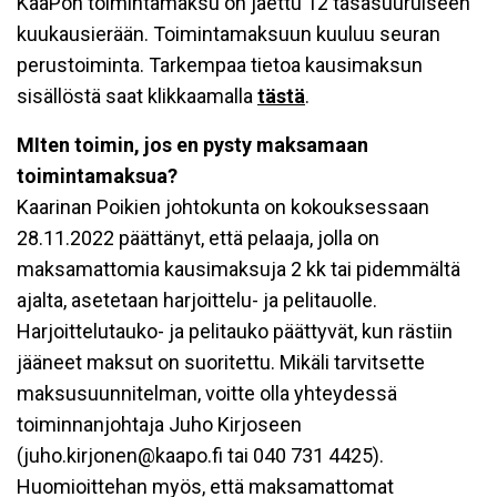
KaaPon toimintamaksu on jaettu 12 tasasuuruiseen
kuukausierään. Toimintamaksuun kuuluu seuran
perustoiminta. Tarkempaa tietoa kausimaksun
sisällöstä saat klikkaamalla
tästä
.
MIten toimin, jos en pysty maksamaan
toimintamaksua?
Kaarinan Poikien johtokunta on kokouksessaan
28.11.2022 päättänyt, että pelaaja, jolla on
maksamattomia kausimaksuja 2 kk tai pidemmältä
ajalta, asetetaan harjoittelu- ja pelitauolle.
Harjoittelutauko- ja pelitauko päättyvät, kun rästiin
jääneet maksut on suoritettu.
Mikäli tarvitsette
maksusuunnitelman, voitte olla yhteydessä
toiminnanjohtaja Juho Kirjoseen
(juho.kirjonen@kaapo.fi tai 040 731 4425)
.
Huomioittehan myös, että maksamattomat