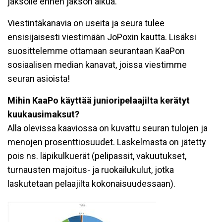
jaksolle ennen jakson alkua.
Viestintäkanavia on useita ja seura tulee
ensisijaisesti viestimään JoPoxin kautta. Lisäksi
suosittelemme ottamaan seurantaan KaaPon
sosiaalisen median kanavat, joissa viestimme
seuran asioista!
Mihin KaaPo käyttää junioripelaajilta kerätyt
kuukausimaksut?
Alla olevissa kaaviossa on kuvattu seuran tulojen ja
menojen prosenttiosuudet. Laskelmasta on jätetty
pois ns. läpikulkuerät (pelipassit, vakuutukset,
turnausten majoitus- ja ruokailukulut, jotka
laskutetaan pelaajilta kokonaisuudessaan).