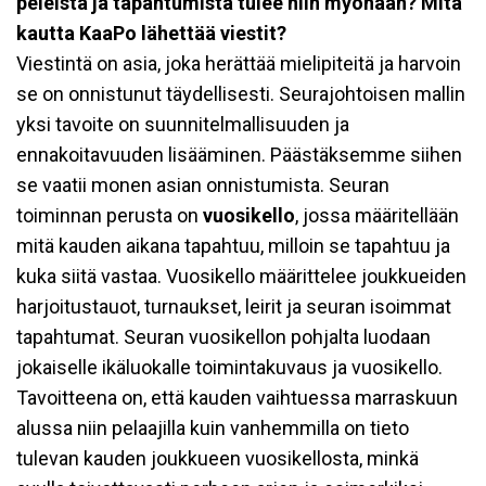
peleistä ja tapahtumista tulee niin myöhään? Mitä
kautta KaaPo lähettää viestit?
Viestintä on asia, joka herättää mielipiteitä ja harvoin
se on onnistunut täydellisesti. Seurajohtoisen mallin
yksi tavoite on suunnitelmallisuuden ja
ennakoitavuuden lisääminen. Päästäksemme siihen
se vaatii monen asian onnistumista. Seuran
toiminnan perusta on
vuosikello
, jossa määritellään
mitä kauden aikana tapahtuu, milloin se tapahtuu ja
kuka siitä vastaa. Vuosikello määrittelee joukkueiden
harjoitustauot, turnaukset, leirit ja seuran isoimmat
tapahtumat. Seuran vuosikellon pohjalta luodaan
jokaiselle ikäluokalle toimintakuvaus ja vuosikello.
Tavoitteena on, että kauden vaihtuessa marraskuun
alussa niin pelaajilla kuin vanhemmilla on tieto
tulevan kauden joukkueen vuosikellosta, minkä