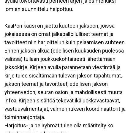
avulla toivottavasti perheen arjen ja esimerkiksi
lomien suunnittelu helpottuu.
KaaPon kausi on jaettu kuuteen jaksoon, joissa
jokaisessa on omat jalkapalloilulliset teemat ja
tavoitteet niin harjoittelun kuin pelaamisen suhteen.
Ennen jakson alkua (edellisen kuukauden puolessa
välissä) tullaan joukkuekohtaisesti lähettämään
jaksokirje. Kirjeen avulla parannetaan viestintää ja
kirje tulee sisältämään tulevan jakson tapahtumat,
jakson teemat ja tavoitteet, edellisen jakson
yhteenvedon, seuran osion ja mahdollisesti muuta
infoa. Kirjeen sisältöä tekevät ikäluokkavastaavat,
vastuuvalmentajat, valmennuksen koordinaattorit ja
toiminnanjohtaja.
Harjoitus- ja peliryhmät tulee olla määritelty ko.