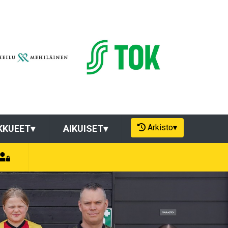
Arkisto
▾
KKUEET
▾
AIKUISET
▾