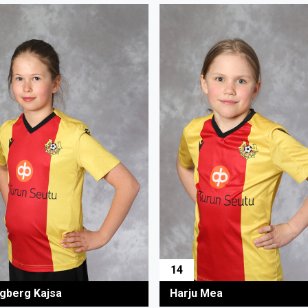
14
gberg Kajsa
Harju Mea