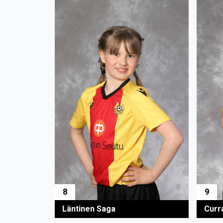
8
9
Läntinen Saga
Curr