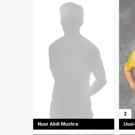
2
Uusi-
Nuur Abdi Mushra