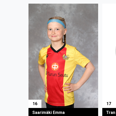
16
17
Saarimäki Emma
Tran