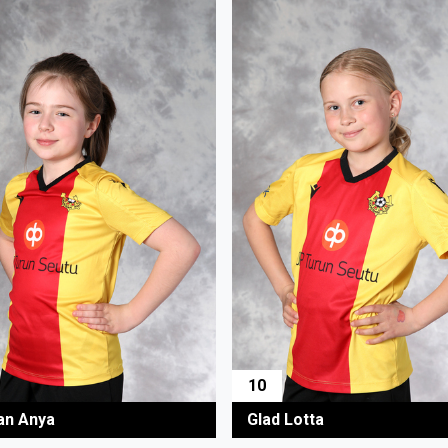
10
an Anya
Glad Lotta