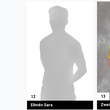
13
12
Zwei
Ellmén Sara