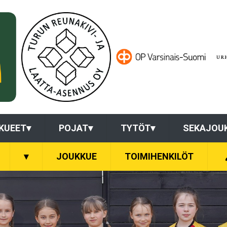
KUEET
▾
POJAT
▾
TYTÖT
▾
SEKAJOU
▾
JOUKKUE
TOIMIHENKILÖT