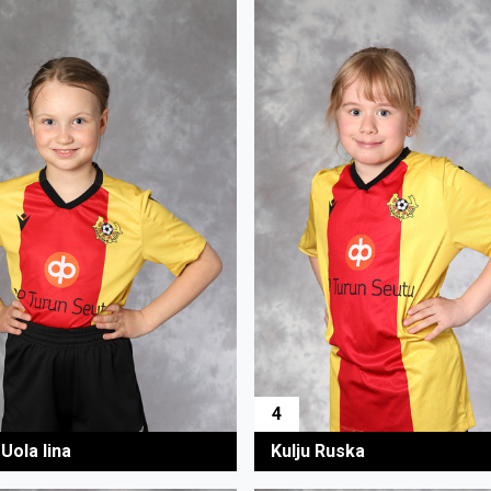
4
Uola Iina
Kulju Ruska