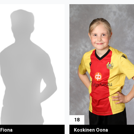
18
Koskinen Oona
 Fiona