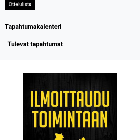
Ottelulista
Tapahtumakalenteri
Tulevat tapahtumat