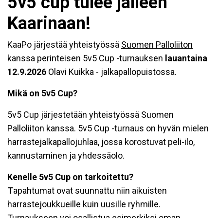
5v5 cup tulee jälleen
Kaarinaan!
KaaPo järjestää yhteistyössä
Suomen Palloliiton
kanssa perinteisen 5v5 Cup -turnauksen
lauantaina
12.9.2026
Olavi Kuikka - jalkapallopuistossa.
Mikä on 5v5 Cup?
5v5 Cup järjestetään yhteistyössä Suomen
Palloliiton kanssa. 5v5 Cup -turnaus on hyvän mielen
harrastejalkapallojuhlaa, jossa korostuvat peli-ilo,
kannustaminen ja yhdessäolo.
Kenelle 5v5 Cup on tarkoitettu?
T
apahtumat ovat suunnattu niin aikuisten
harrastejoukkueille kuin uusille ryhmille.
Turnaukseen voi osallistua esimerkiksi oman