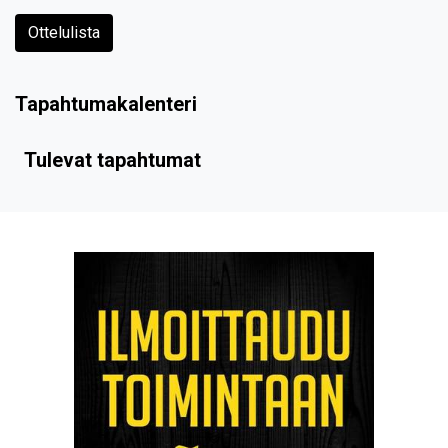
Ottelulista
Tapahtumakalenteri
Tulevat tapahtumat