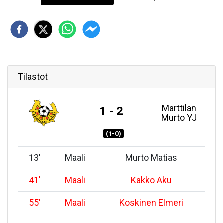
Tilastot
Marttilan
1 - 2
Murto YJ
(1-0)
13
'
Maali
Murto Matias
41
'
Maali
Kakko Aku
55
'
Maali
Koskinen Elmeri