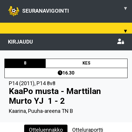
▾
SEURANAVIGOINTI
▾
KIRJAUDU
8
KES
16.30
P14 (2011)
,
P14 8v8
KaaPo musta - Marttilan
Murto YJ
1 - 2
Kaarina, Puuha-areena TN B
Otteluennakko
Otteluraportti