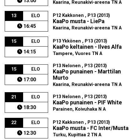
13:00
Kaarina, Reunakivi-areena TN A
P12 Kakkonen , P13 (2013)
13
ELO
KaaPo musta - LiePa
16:45
Kaarina, Reunakivi-areena TN A
P13 Ykkönen , P13 (2013)
15
ELO
KaaPo keltainen - Ilves Alfa
14:15
Tampere, Vuores TN A
P13 Nelonen , P13 (2013)
15
ELO
KaaPo punainen - Marttilan
Murto
17:00
Kaarina, Reunakivi-areena TN A
P13 Nelonen , P13 (2013)
21
ELO
KaaPo punainen - PIF White
18:30
Parainen, Koivuhaka N A
P12 Kakkonen , P13 (2013)
22
ELO
KaaPo musta - FC Inter/Musta
12:30
Turku, Kupittaa 2 TN A