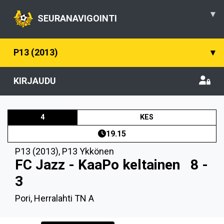
▾
SEURANAVIGOINTI
P13 (2013)
▾
KIRJAUDU
4
KES
19.15
P13 (2013)
,
P13 Ykkönen
FC Jazz - KaaPo keltainen
8 -
3
Pori, Herralahti TN A