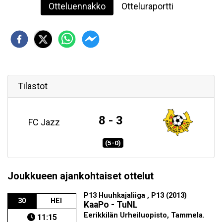
Otteluennakko
Otteluraportti
Tilastot
8 - 3
FC Jazz
(5-0)
Joukkueen ajankohtaiset ottelut
P13 Huuhkajaliiga , P13 (2013)
30
HEI
KaaPo - TuNL
Eerikkilän Urheiluopisto, Tammela.
11:15