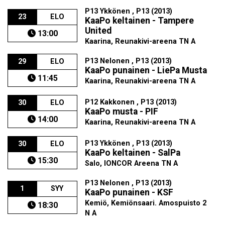
P13 Ykkönen , P13 (2013)
23
ELO
KaaPo keltainen - Tampere
United
13:00
Kaarina, Reunakivi-areena TN A
P13 Nelonen , P13 (2013)
29
ELO
KaaPo punainen - LiePa Musta
11:45
Kaarina, Reunakivi-areena TN A
P12 Kakkonen , P13 (2013)
30
ELO
KaaPo musta - PIF
14:00
Kaarina, Reunakivi-areena TN A
P13 Ykkönen , P13 (2013)
30
ELO
KaaPo keltainen - SalPa
15:30
Salo, IONCOR Areena TN A
P13 Nelonen , P13 (2013)
1
SYY
KaaPo punainen - KSF
Kemiö, Kemiönsaari. Amospuisto 2
18:30
N A