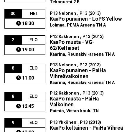
Tekonurmi 2 B
P13 Nelonen , P13 (2013)
30
HEI
KaaPo punainen - LoPS Yellow
18:30
Loimaa, PEMA Areena TN A
P12 Kakkonen , P13 (2013)
2
ELO
KaaPo musta - VG-
62/Keltaiset
19:00
Kaarina, Reunakivi-areena TN A
P13 Nelonen , P13 (2013)
8
ELO
KaaPo punainen - PaiHa
Vihreävalkoinen
11:00
Kaarina, Reunakivi-areena TN A
P12 Kakkonen , P13 (2013)
8
ELO
KaaPo musta - PaiHa
Valkoinen
12:45
Paimio, Vistan koulu TN
P13 Ykkönen , P13 (2013)
9
ELO
KaaPo keltainen - PaiHa Vihreä