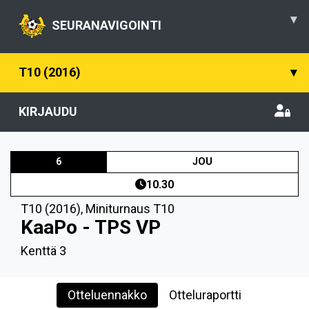
▾
SEURANAVIGOINTI
T10 (2016)
▾
KIRJAUDU
6
JOU
10.30
T10 (2016)
,
Miniturnaus T10
KaaPo - TPS VP
Kenttä 3
Otteluennakko
Otteluraportti