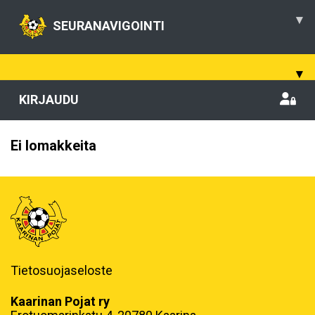
▾
SEURANAVIGOINTI
▾
KIRJAUDU
Ei lomakkeita
Tietosuojaseloste
Kaarinan Pojat ry