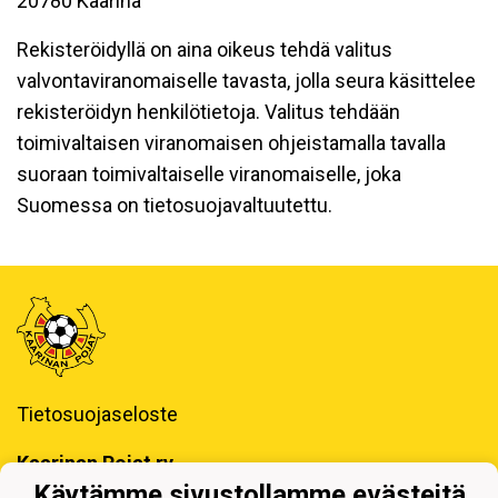
20780 Kaarina
Rekisteröidyllä on aina oikeus tehdä valitus
valvontaviranomaiselle tavasta, jolla seura käsittelee
rekisteröidyn henkilötietoja. Valitus tehdään
toimivaltaisen viranomaisen ohjeistamalla tavalla
suoraan toimivaltaiselle viranomaiselle, joka
Suomessa on tietosuojavaltuutettu.
Tietosuojaseloste
Kaarinan Pojat ry
Erotuomarinkatu 4, 20780 Kaarina
Käytämme sivustollamme evästeitä