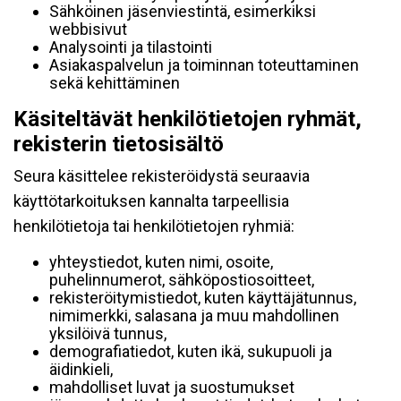
Sähköinen jäsenviestintä, esimerkiksi
webbisivut
Analysointi ja tilastointi
Asiakaspalvelun ja toiminnan toteuttaminen
sekä kehittäminen
Käsiteltävät henkilötietojen ryhmät,
rekisterin tietosisältö
Seura käsittelee rekisteröidystä seuraavia
käyttötarkoituksen kannalta tarpeellisia
henkilötietoja tai henkilötietojen ryhmiä:
yhteystiedot, kuten nimi, osoite,
puhelinnumerot, sähköpostiosoitteet,
rekisteröitymistiedot, kuten käyttäjätunnus,
nimimerkki, salasana ja muu mahdollinen
yksilöivä tunnus,
demografiatiedot, kuten ikä, sukupuoli ja
äidinkieli,
mahdolliset luvat ja suostumukset