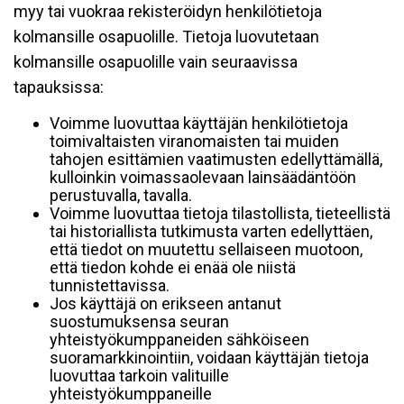
myy tai vuokraa rekisteröidyn henkilötietoja
kolmansille osapuolille. Tietoja luovutetaan
kolmansille osapuolille vain seuraavissa
tapauksissa:
Voimme luovuttaa käyttäjän henkilötietoja
toimivaltaisten viranomaisten tai muiden
tahojen esittämien vaatimusten edellyttämällä,
kulloinkin voimassaolevaan lainsäädäntöön
perustuvalla, tavalla.
Voimme luovuttaa tietoja tilastollista, tieteellistä
tai historiallista tutkimusta varten edellyttäen,
että tiedot on muutettu sellaiseen muotoon,
että tiedon kohde ei enää ole niistä
tunnistettavissa.
Jos käyttäjä on erikseen antanut
suostumuksensa seuran
yhteistyökumppaneiden sähköiseen
suoramarkkinointiin, voidaan käyttäjän tietoja
luovuttaa tarkoin valituille
yhteistyökumppaneille