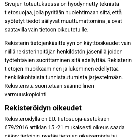
Sivujen toteutuksessa on hyödynnetty teknistä
tietosuojaa, jolla pyritään huolehtimaan siitä, että̈
syötetyt tiedot säilyvät muuttumattomina ja ovat
saatavilla vain tietoon oikeutetuille.
Rekisterin tietojenkäsittelyyn on käyttöoikeudet vain
niillä rekisterinpitäjän henkilöstön jäsenillä joiden
työtehtävien suorittaminen sitä edellyttää. Rekisterin
tietojen muokkaaminen ja lukeminen edellyttää
henkilökohtaista tunnistautumista järjestelmään.
Rekisteristä suoritetaan säännöllinen
varmuuskopiointi.
Rekisteröidyn oikeudet
Rekisteröidyllä on EU: tietosuoja-asetuksen
679/2016 artiklan 15 -21 mukaisesti oikeus saada
pääsy tietoihin, pyytää tietojen oikaisemista tai