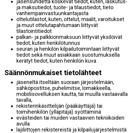
jäsensuhdetta koskevat tiedot, kuten, laskutus-
ja maksutiedot, tuote- ja tilaustiedot, tieto
vanhempainvastuunkantajasta
ottelutilastot, kuten, ottelut, maalit, varoitukset
ja muut ottelutapahtumaan liittyvät
tilastointitiedot
palkan- ja palkkionmaksuun liittyvät yksilöivät
tiedot, kuten henkilötunnus
seuran ja henkilön kilpailutoimintaan liittyvät
tiedot sekä muut asiakkaan suostumuksella
kerätyt tiedot, kuten henkilön kuva
Säännönmukaiset tietolähteet
jäseneltä itseltään suoraan järjestelmään,
sähköpostitse, puhelimitse, lomakkeella,
mobiilisovelluksen kautta, tai muulla vastaavalla
tavalla,
rekisterinkäsittelijän (pääkäyttäjä) tai
toimihenkilön (ylläpitäjä) syöttäminä
evästeiden tai muiden vastaavien tekniikoiden
avulla
lajiliittojen rekistereistä ja kilpailujärjestelmistä