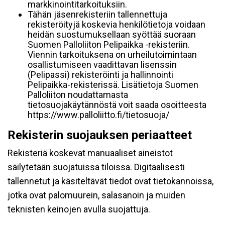
markkinointitarkoituksiin.
Tähän jäsenrekisteriin tallennettuja
rekisteröityjä koskevia henkilötietoja voidaan
heidän suostumuksellaan syöttää suoraan
Suomen Palloliiton Pelipaikka -rekisteriin.
Viennin tarkoituksena on urheilutoimintaan
osallistumiseen vaadittavan lisenssin
(Pelipassi) rekisteröinti ja hallinnointi
Pelipaikka-rekisterissä. Lisätietoja Suomen
Palloliiton noudattamasta
tietosuojakäytännöstä voit saada osoitteesta
https://www.palloliitto.fi/tietosuoja/
Rekisterin suojauksen periaatteet
Rekisteriä koskevat manuaaliset aineistot
säilytetään suojatuissa tiloissa. Digitaalisesti
tallennetut ja käsiteltävät tiedot ovat tietokannoissa,
jotka ovat palomuurein, salasanoin ja muiden
teknisten keinojen avulla suojattuja.