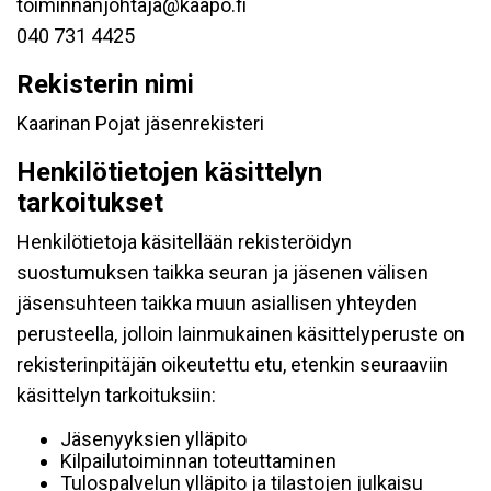
toiminnanjohtaja@kaapo.fi
040 731 4425
Rekisterin nimi
Kaarinan Pojat jäsenrekisteri
Henkilötietojen käsittelyn
tarkoitukset
Henkilötietoja käsitellään rekisteröidyn
suostumuksen taikka seuran ja jäsenen välisen
jäsensuhteen taikka muun asiallisen yhteyden
perusteella, jolloin lainmukainen käsittelyperuste on
rekisterinpitäjän oikeutettu etu, etenkin seuraaviin
käsittelyn tarkoituksiin:
Jäsenyyksien ylläpito
Kilpailutoiminnan toteuttaminen
Tulospalvelun ylläpito ja tilastojen julkaisu