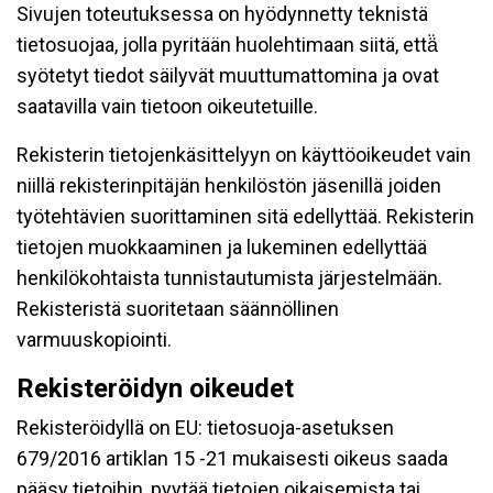
Sivujen toteutuksessa on hyödynnetty teknistä
tietosuojaa, jolla pyritään huolehtimaan siitä, että̈
syötetyt tiedot säilyvät muuttumattomina ja ovat
saatavilla vain tietoon oikeutetuille.
Rekisterin tietojenkäsittelyyn on käyttöoikeudet vain
niillä rekisterinpitäjän henkilöstön jäsenillä joiden
työtehtävien suorittaminen sitä edellyttää. Rekisterin
tietojen muokkaaminen ja lukeminen edellyttää
henkilökohtaista tunnistautumista järjestelmään.
Rekisteristä suoritetaan säännöllinen
varmuuskopiointi.
Rekisteröidyn oikeudet
Rekisteröidyllä on EU: tietosuoja-asetuksen
679/2016 artiklan 15 -21 mukaisesti oikeus saada
pääsy tietoihin, pyytää tietojen oikaisemista tai