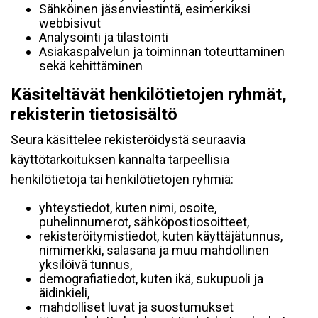
Sähköinen jäsenviestintä, esimerkiksi
webbisivut
Analysointi ja tilastointi
Asiakaspalvelun ja toiminnan toteuttaminen
sekä kehittäminen
Käsiteltävät henkilötietojen ryhmät,
rekisterin tietosisältö
Seura käsittelee rekisteröidystä seuraavia
käyttötarkoituksen kannalta tarpeellisia
henkilötietoja tai henkilötietojen ryhmiä:
yhteystiedot, kuten nimi, osoite,
puhelinnumerot, sähköpostiosoitteet,
rekisteröitymistiedot, kuten käyttäjätunnus,
nimimerkki, salasana ja muu mahdollinen
yksilöivä tunnus,
demografiatiedot, kuten ikä, sukupuoli ja
äidinkieli,
mahdolliset luvat ja suostumukset