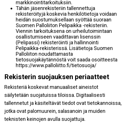
markkinointitarkoituksiin.
Tähän jäsenrekisteriin tallennettuja
rekisteröityjä koskevia henkilötietoja voidaan
heidän suostumuksellaan syöttää suoraan
Suomen Palloliiton Pelipaikka -rekisteriin.
Viennin tarkoituksena on urheilutoimintaan
osallistumiseen vaadittavan lisenssin
(Pelipassi) rekisteröinti ja hallinnointi
Pelipaikka-rekisterissä. Lisätietoja Suomen
Palloliiton noudattamasta
tietosuojakäytännöstä voit saada osoitteesta
https://www.palloliitto.fi/tietosuoja/
Rekisterin suojauksen periaatteet
Rekisteriä koskevat manuaaliset aineistot
säilytetään suojatuissa tiloissa. Digitaalisesti
tallennetut ja käsiteltävät tiedot ovat tietokannoissa,
jotka ovat palomuurein, salasanoin ja muiden
teknisten keinojen avulla suojattuja.