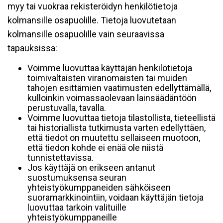
myy tai vuokraa rekisteröidyn henkilötietoja
kolmansille osapuolille. Tietoja luovutetaan
kolmansille osapuolille vain seuraavissa
tapauksissa:
Voimme luovuttaa käyttäjän henkilötietoja
toimivaltaisten viranomaisten tai muiden
tahojen esittämien vaatimusten edellyttämällä,
kulloinkin voimassaolevaan lainsäädäntöön
perustuvalla, tavalla.
Voimme luovuttaa tietoja tilastollista, tieteellistä
tai historiallista tutkimusta varten edellyttäen,
että tiedot on muutettu sellaiseen muotoon,
että tiedon kohde ei enää ole niistä
tunnistettavissa.
Jos käyttäjä on erikseen antanut
suostumuksensa seuran
yhteistyökumppaneiden sähköiseen
suoramarkkinointiin, voidaan käyttäjän tietoja
luovuttaa tarkoin valituille
yhteistyökumppaneille