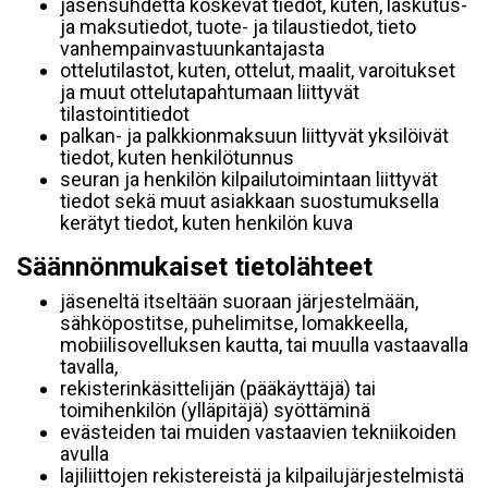
jäsensuhdetta koskevat tiedot, kuten, laskutus-
ja maksutiedot, tuote- ja tilaustiedot, tieto
vanhempainvastuunkantajasta
ottelutilastot, kuten, ottelut, maalit, varoitukset
ja muut ottelutapahtumaan liittyvät
tilastointitiedot
palkan- ja palkkionmaksuun liittyvät yksilöivät
tiedot, kuten henkilötunnus
seuran ja henkilön kilpailutoimintaan liittyvät
tiedot sekä muut asiakkaan suostumuksella
kerätyt tiedot, kuten henkilön kuva
Säännönmukaiset tietolähteet
jäseneltä itseltään suoraan järjestelmään,
sähköpostitse, puhelimitse, lomakkeella,
mobiilisovelluksen kautta, tai muulla vastaavalla
tavalla,
rekisterinkäsittelijän (pääkäyttäjä) tai
toimihenkilön (ylläpitäjä) syöttäminä
evästeiden tai muiden vastaavien tekniikoiden
avulla
lajiliittojen rekistereistä ja kilpailujärjestelmistä