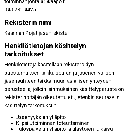
toiminnanjohtaja@kaapo.fi
040 731 4425
Rekisterin nimi
Kaarinan Pojat jäsenrekisteri
Henkilötietojen käsittelyn
tarkoitukset
Henkilötietoja käsitellään rekisteröidyn
suostumuksen taikka seuran ja jäsenen välisen
jäsensuhteen taikka muun asiallisen yhteyden
perusteella, jolloin lainmukainen käsittelyperuste on
rekisterinpitäjän oikeutettu etu, etenkin seuraaviin
käsittelyn tarkoituksiin:
Jäsenyyksien ylläpito
Kilpailutoiminnan toteuttaminen
Tulospalvelun ylläpito ja tilastojen julkaisu