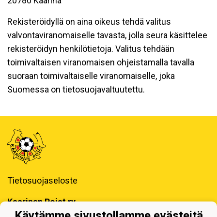
20780 Kaarina
Rekisteröidyllä on aina oikeus tehdä valitus
valvontaviranomaiselle tavasta, jolla seura käsittelee
rekisteröidyn henkilötietoja. Valitus tehdään
toimivaltaisen viranomaisen ohjeistamalla tavalla
suoraan toimivaltaiselle viranomaiselle, joka
Suomessa on tietosuojavaltuutettu.
Tietosuojaseloste
Kaarinan Pojat ry
Erotuomarinkatu 4, 20780 Kaarina
Käytämme sivustollamme evästeitä