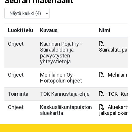
Seuran materiaalit
Luokittelu
Kuvaus
Nimi
Ohjeet
Kaarinan Pojat ry -
Sairaaloiden ja
Sairaalat_päi
päivystysten
yhteystietoja
Ohjeet
Mehiläinen Oy -
Mehiläine
Hoitopolun ohjeet
Toiminta
TOK Kannustaja-ohje
TOK_Kannu
Ohjeet
Keskusliikuntapuiston
Aluekartta
aluekartta
jalkapallokent