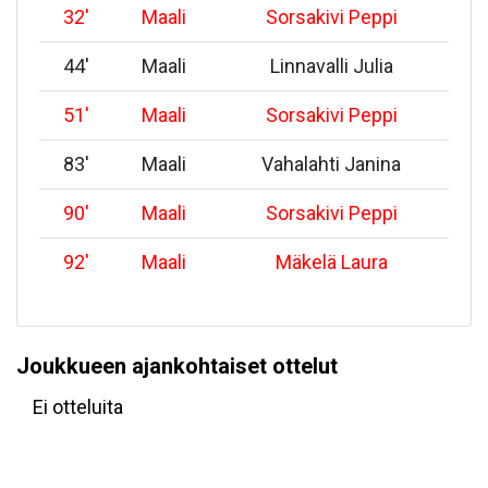
32
'
Maali
Sorsakivi Peppi
44
'
Maali
Linnavalli Julia
51
'
Maali
Sorsakivi Peppi
83
'
Maali
Vahalahti Janina
90
'
Maali
Sorsakivi Peppi
92
'
Maali
Mäkelä Laura
Joukkueen ajankohtaiset ottelut
Ei otteluita