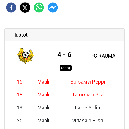
Tilastot
4 - 6
FC RAUMA
(3-3)
16
'
Maali
Sorsakivi Peppi
18
'
Maali
Tammiala Piia
19
'
Maali
Laine Sofia
25
'
Maali
Viitasalo Elisa