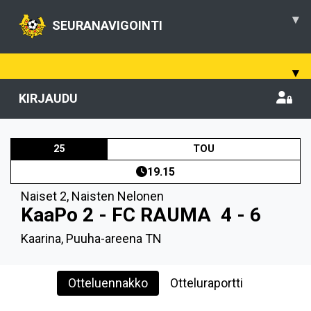
▾
SEURANAVIGOINTI
▾
KIRJAUDU
25
TOU
19.15
Naiset 2
,
Naisten Nelonen
KaaPo 2 - FC RAUMA
4 - 6
Kaarina, Puuha-areena TN
Otteluennakko
Otteluraportti