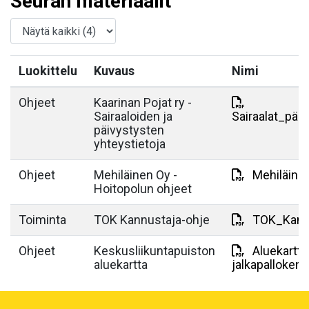
Seuran materiaalit
Luokittelu
Kuvaus
Nimi
Ohjeet
Kaarinan Pojat ry -
Sairaaloiden ja
Sairaalat_päi
päivystysten
yhteystietoja
Ohjeet
Mehiläinen Oy -
Mehiläine
Hoitopolun ohjeet
Toiminta
TOK Kannustaja-ohje
TOK_Kannu
Ohjeet
Keskusliikuntapuiston
Aluekartta
aluekartta
jalkapallokent