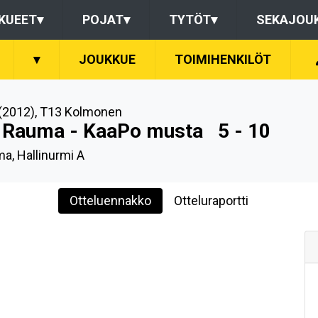
KUEET
▾
POJAT
▾
TYTÖT
▾
SEKAJOU
▾
JOUKKUE
TOIMIHENKILÖT
(2012)
,
T13 Kolmonen
 Rauma - KaaPo musta
5 - 10
a, Hallinurmi A
Otteluennakko
Otteluraportti