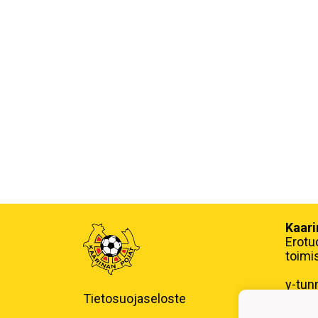
Kaari
Erotu
toimi
y-tun
Tietosuojaseloste