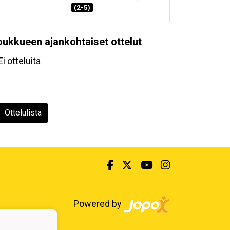
(2-5)
oukkueen ajankohtaiset ottelut
Ei otteluita
Ottelulista
Powered by