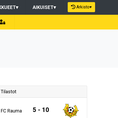
Arkisto
▾
KKUEET
▾
AIKUISET
▾
Tilastot
5 - 10
FC Rauma