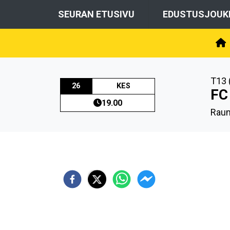
SEURAN ETUSIVU
EDUSTUSJOUK
T13 
26
KES
FC
19.00
Raum