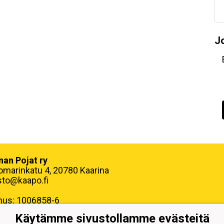
J
nan Pojat ry
omarinkatu 4, 20780 Kaarina
sto@kaapo.fi
nus: 1006858-6
Käytämme sivustollamme evästeitä