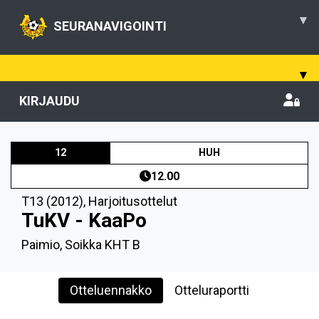
▾
SEURANAVIGOINTI
▾
KIRJAUDU
12
HUH
12.00
T13 (2012)
,
Harjoitusottelut
TuKV - KaaPo
Paimio, Soikka KHT B
Otteluennakko
Otteluraportti