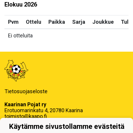
Elokuu
2026
Pvm
Ottelu
Paikka
Sarja
Joukkue
Tulo
Ei otteluita
Tietosuojaseloste
Kaarinan Pojat ry
Erotuomarinkatu 4, 20780 Kaarina
toimisto@kaapo.fi
Käytämme sivustollamme evästeitä
y-tunnus: 1006858-6