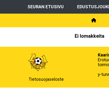
SEURAN ETUSIVU
EDUSTUSJOUK
Ei lomakkeita
Kaari
Erotu
toimi
y-tun
Tietosuojaseloste