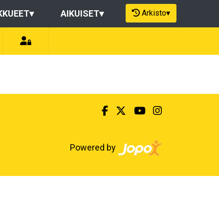
Arkisto
▾
KKUEET
▾
AIKUISET
▾
Powered by