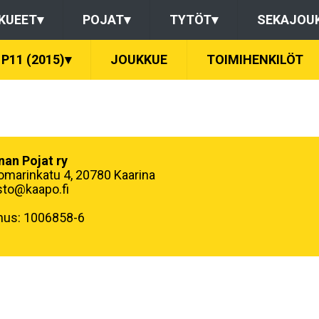
KUEET
▾
POJAT
▾
TYTÖT
▾
SEKAJOU
P11 (2015)
▾
JOUKKUE
TOIMIHENKILÖT
nan Pojat ry
omarinkatu 4, 20780 Kaarina
sto@kaapo.fi
nus: 1006858-6