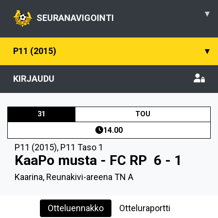
▾
SEURANAVIGOINTI
P11 (2015)
▾
KIRJAUDU
31
TOU
14.00
P11 (2015)
,
P11 Taso 1
KaaPo musta - FC RP
6 - 1
Kaarina, Reunakivi-areena TN A
Otteluennakko
Otteluraportti