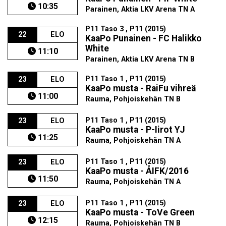
10:35
Parainen, Aktia LKV Arena TN A
P11 Taso 3 , P11 (2015)
22
ELO
KaaPo Punainen - FC Halikko
White
11:10
Parainen, Aktia LKV Arena TN B
P11 Taso 1 , P11 (2015)
23
ELO
KaaPo musta - RaiFu vihreä
11:00
Rauma, Pohjoiskehän TN B
P11 Taso 1 , P11 (2015)
23
ELO
KaaPo musta - P-Iirot YJ
11:25
Rauma, Pohjoiskehän TN A
P11 Taso 1 , P11 (2015)
23
ELO
KaaPo musta - ÅIFK/2016
11:50
Rauma, Pohjoiskehän TN A
P11 Taso 1 , P11 (2015)
23
ELO
KaaPo musta - ToVe Green
12:15
Rauma, Pohjoiskehän TN B