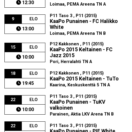
12:30
Loimaa, PEMA Areena TN A
P11 Taso 3 , P11 (2015)
9
ELO
KaaPo Punainen - FC Halikko
White
13:00
Loimaa, PEMA Areena TN B
P12 Kakkonen , P11 (2015)
15
ELO
KaaPo 2015 Keltainen - FC
Jazz 2015
10:00
Pori, Herralahti TN A
P12 Kakkonen , P11 (2015)
18
ELO
KaaPo 2015 Keltainen - TuTo
19:45
Kaarina, Keskuskenttä 5 TN A
P11 Taso 3 , P11 (2015)
22
ELO
KaaPo Punainen - TuKV
valkoinen
10:00
Parainen, Aktia LKV Arena TN B
P11 Taso 3 , P11 (2015)
22
ELO
KaaPo Punainen - PIF White