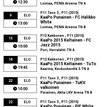
12:30
Loimaa, PEMA Areena TN A
P11 Taso 3 , P11 (2015)
9
ELO
KaaPo Punainen - FC Halikko
White
13:00
Loimaa, PEMA Areena TN B
P12 Kakkonen , P11 (2015)
15
ELO
KaaPo 2015 Keltainen - FC
Jazz 2015
10:00
Pori, Herralahti TN A
P12 Kakkonen , P11 (2015)
18
ELO
KaaPo 2015 Keltainen - TuTo
19:45
Kaarina, Keskuskenttä 5 TN A
P11 Taso 3 , P11 (2015)
22
ELO
KaaPo Punainen - TuKV
valkoinen
10:00
Parainen, Aktia LKV Arena TN B
P11 Taso 3 , P11 (2015)
22
ELO
KaaPo Punainen - PIF White