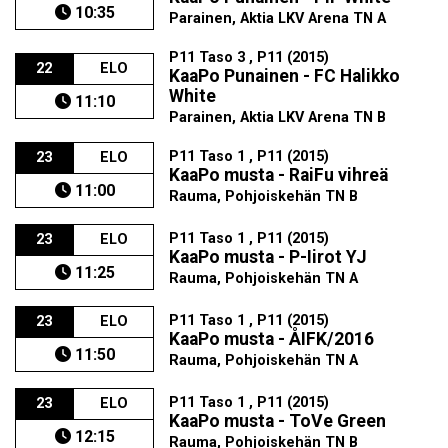
10:35
Parainen, Aktia LKV Arena TN A
P11 Taso 3 , P11 (2015)
22
ELO
KaaPo Punainen - FC Halikko
White
11:10
Parainen, Aktia LKV Arena TN B
P11 Taso 1 , P11 (2015)
23
ELO
KaaPo musta - RaiFu vihreä
11:00
Rauma, Pohjoiskehän TN B
P11 Taso 1 , P11 (2015)
23
ELO
KaaPo musta - P-Iirot YJ
11:25
Rauma, Pohjoiskehän TN A
P11 Taso 1 , P11 (2015)
23
ELO
KaaPo musta - ÅIFK/2016
11:50
Rauma, Pohjoiskehän TN A
P11 Taso 1 , P11 (2015)
23
ELO
KaaPo musta - ToVe Green
12:15
Rauma, Pohjoiskehän TN B