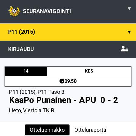
▾
SEURANAVIGOINTI
P11 (2015)
▾
KIRJAUDU
14
KES
09.50
P11 (2015)
,
P11 Taso 3
KaaPo Punainen - APU
0 - 2
Lieto, Viertola TN B
Otteluennakko
Otteluraportti