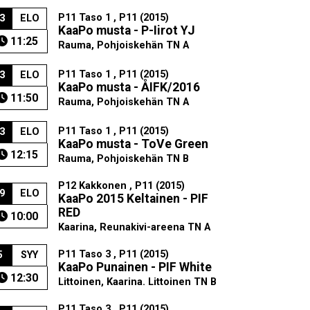
P11 Taso 1 , P11 (2015)
3
ELO
KaaPo musta - P-Iirot YJ
11:25
Rauma, Pohjoiskehän TN A
P11 Taso 1 , P11 (2015)
3
ELO
KaaPo musta - ÅIFK/2016
11:50
Rauma, Pohjoiskehän TN A
P11 Taso 1 , P11 (2015)
3
ELO
KaaPo musta - ToVe Green
12:15
Rauma, Pohjoiskehän TN B
P12 Kakkonen , P11 (2015)
9
ELO
KaaPo 2015 Keltainen - PIF
RED
10:00
Kaarina, Reunakivi-areena TN A
P11 Taso 3 , P11 (2015)
5
SYY
KaaPo Punainen - PIF White
12:30
Littoinen, Kaarina. Littoinen TN B
P11 Taso 3 , P11 (2015)