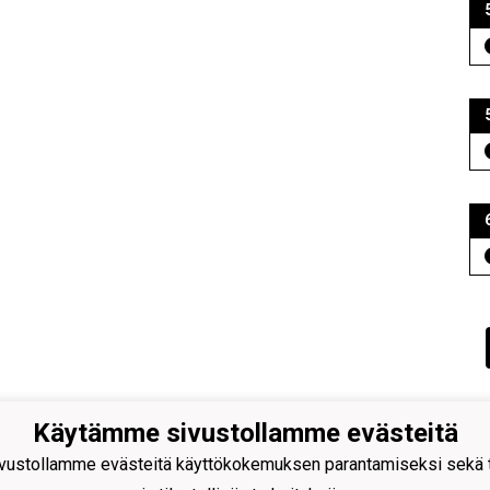
Käytämme sivustollamme evästeitä
nan Pojat ry
ustollamme evästeitä käyttökokemuksen parantamiseksi sekä to
omarinkatu 4, 20780 Kaarina