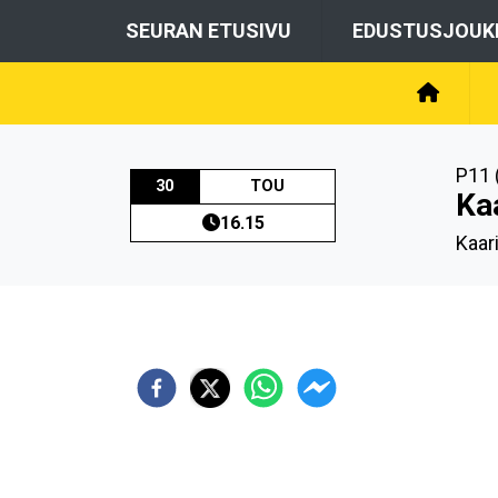
SEURAN ETUSIVU
EDUSTUSJOUK
P11 
30
TOU
Ka
16.15
Kaar