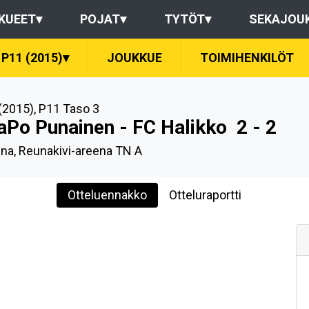
KUEET
▾
POJAT
▾
TYTÖT
▾
SEKAJOU
P11 (2015)
▾
JOUKKUE
TOIMIHENKILÖT
(2015)
,
P11 Taso 3
aPo Punainen - FC Halikko
2 - 2
ina, Reunakivi-areena TN A
Otteluennakko
Otteluraportti