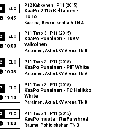
P12 Kakkonen , P11 (2015)
8
ELO
KaaPo 2015 Keltainen -
TuTo
19:45
Kaarina, Keskuskenttä 5 TN A
P11 Taso 3 , P11 (2015)
2
ELO
KaaPo Punainen - TuKV
valkoinen
10:00
Parainen, Aktia LKV Arena TN B
P11 Taso 3 , P11 (2015)
2
ELO
KaaPo Punainen - PIF White
10:35
Parainen, Aktia LKV Arena TN A
P11 Taso 3 , P11 (2015)
2
ELO
KaaPo Punainen - FC Halikko
White
11:10
Parainen, Aktia LKV Arena TN B
P11 Taso 1 , P11 (2015)
3
ELO
KaaPo musta - RaiFu vihreä
11:00
Rauma, Pohjoiskehän TN B