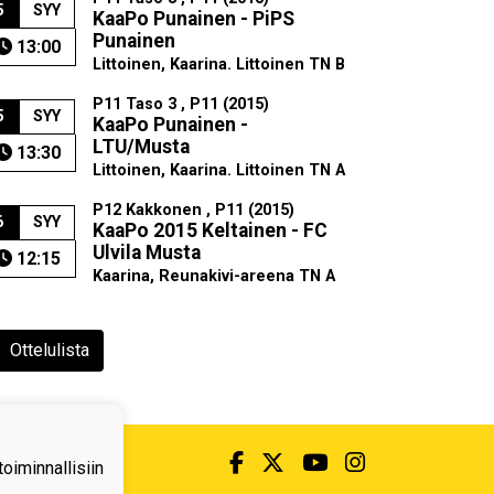
5
SYY
KaaPo Punainen - PiPS
Punainen
13:00
Littoinen, Kaarina. Littoinen TN B
P11 Taso 3 , P11 (2015)
5
SYY
KaaPo Punainen -
LTU/Musta
13:30
Littoinen, Kaarina. Littoinen TN A
P12 Kakkonen , P11 (2015)
6
SYY
KaaPo 2015 Keltainen - FC
Ulvila Musta
12:15
Kaarina, Reunakivi-areena TN A
Ottelulista
iminnallisiin