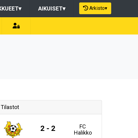
Arkisto
▾
KKUEET
▾
AIKUISET
▾
Tilastot
FC
2 - 2
Halikko