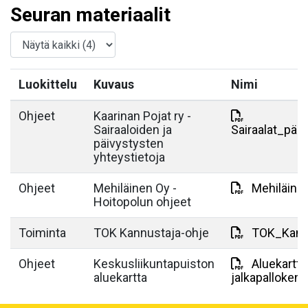
Seuran materiaalit
Luokittelu
Kuvaus
Nimi
Ohjeet
Kaarinan Pojat ry -
Sairaaloiden ja
Sairaalat_päi
päivystysten
yhteystietoja
Ohjeet
Mehiläinen Oy -
Mehiläine
Hoitopolun ohjeet
Toiminta
TOK Kannustaja-ohje
TOK_Kannu
Ohjeet
Keskusliikuntapuiston
Aluekartta
aluekartta
jalkapallokent