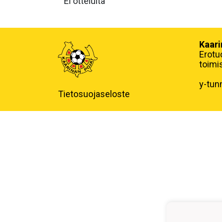
Ei otteluita
Kaari
Erotu
toimi
y-tun
Tietosuojaseloste