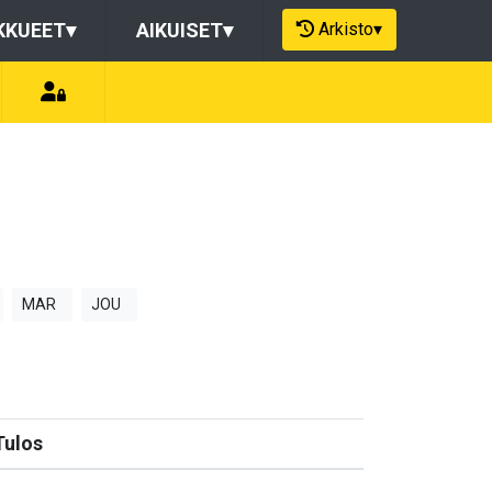
Arkisto
▾
KKUEET
▾
AIKUISET
▾
MAR
JOU
Tulos