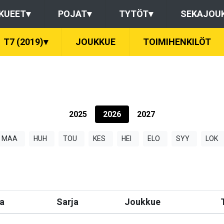
KUEET
▾
POJAT
▾
TYTÖT
▾
SEKAJOU
T7 (2019)
▾
JOUKKUE
TOIMIHENKILÖT
2025
2026
2027
MAA
HUH
TOU
KES
HEI
ELO
SYY
LOK
a
Sarja
Joukkue