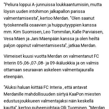
"Peliura loppui A-junnuissa loukkaantumisiin, mutta
löysin uuden intohimon jalkapallon parissa
valmentamisesta", kertoo Merdan. "Olen saanut
työskennellä osaavien ja huipputyyppien kanssa
mm. Kim Suomisen, Leo Tommilan, Kalle Parviaisen,
Vesa Mäen ja Jani Mäenpään kanssa ja olen heiltä
paljon oppinut valmentamisesta", jatkaa Merdan.
Viimeiset kuusi vuotta Merdan on valmentanut FC
Interin 05-,06-,07-,08- ja 09-ikäluokkia ja on valmis
ottamaan seuraavan askeleen valmentajauralla
eteenpäin.
"Aluksi haluan kiittää FC Interia , että antavat
Merdanille mahdollisuuden siirtyä KaaPon miesten
edustusjoukkueen valmentajaksi näin keskellä
kautta", kertoo puheenjohtaja Olli Tuominen. "Merdan