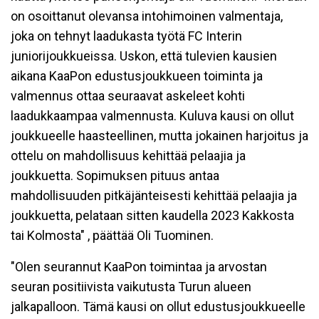
on osoittanut olevansa intohimoinen valmentaja,
joka on tehnyt laadukasta työtä FC Interin
juniorijoukkueissa. Uskon, että tulevien kausien
aikana KaaPon edustusjoukkueen toiminta ja
valmennus ottaa seuraavat askeleet kohti
laadukkaampaa valmennusta. Kuluva kausi on ollut
joukkueelle haasteellinen, mutta jokainen harjoitus ja
ottelu on mahdollisuus kehittää pelaajia ja
joukkuetta. Sopimuksen pituus antaa
mahdollisuuden pitkäjänteisesti kehittää pelaajia ja
joukkuetta, pelataan sitten kaudella 2023 Kakkosta
tai Kolmosta" , päättää Oli Tuominen.
"Olen seurannut KaaPon toimintaa ja arvostan
seuran positiivista vaikutusta Turun alueen
jalkapalloon. Tämä kausi on ollut edustusjoukkueelle