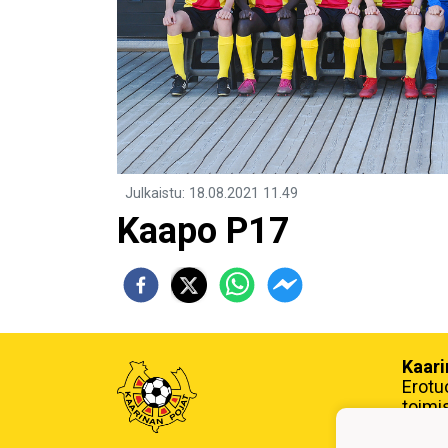
Julkaistu
:
18.08.2021
11.49
Kaapo P17
Kaari
Erotu
toimi
y-tun