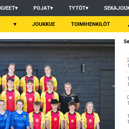
KUEET
▾
POJAT
▾
TYTÖT
▾
SEKAJOU
▾
JOUKKUE
TOIMIHENKILÖT
Se