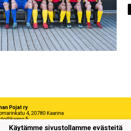
nan Pojat ry
omarinkatu 4, 20780 Kaarina
sto@kaapo.fi
Käytämme sivustollamme evästeitä
nus: 1006858-6