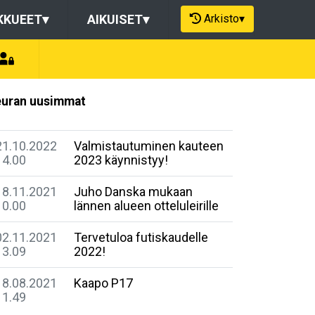
Arkisto
▾
KKUEET
▾
AIKUISET
▾
uran uusimmat
21.10.2022
Valmistautuminen kauteen
14.00
2023 käynnistyy!
18.11.2021
Juho Danska mukaan
10.00
lännen alueen otteluleirille
02.11.2021
Tervetuloa futiskaudelle
13.09
2022!
18.08.2021
Kaapo P17
11.49