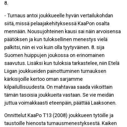
8.
- Turnaus antoi joukkueelle hyvän vertailukohdan
siitä, missä pelaajakehityksessä KaaPon osalta
mennään. Nousujohteinen kausi sai näin arvoisensa
päätöksen ja kun tuloksellinen menestys vielä
palkitsi, niin ei voi kuin olla tyytyväinen. 8. sija
Suomen huippujen joukossa on erinomainen
saavutus. Lisäksi kun tuloksia tarkastelee, niin Etelä
Liigan joukkueiden painottuminen turnauksen
kärkisijoille kertoo oman sarjamme
kilpailullisuudesta. On mahtavaa saada viikoittain
tämän tasoisia joukkueita vastaan. Se vie meidän
juttua voimakkaasti eteenpäin, päättää Laaksonen.
Onnittelut KaaPo T13 (2008) joukkueen tytöille ja
taustoille hienosta turnausmenestyksestä. Kaiken