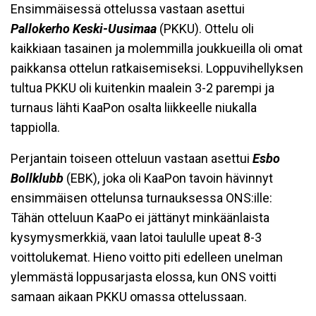
Ensimmäisessä ottelussa vastaan asettui
Pallokerho Keski-Uusimaa
(PKKU). Ottelu oli
kaikkiaan tasainen ja molemmilla joukkueilla oli omat
paikkansa ottelun ratkaisemiseksi. Loppuvihellyksen
tultua PKKU oli kuitenkin maalein 3-2 parempi ja
turnaus lähti KaaPon osalta liikkeelle niukalla
tappiolla.
Perjantain toiseen otteluun vastaan asettui
Esbo
Bollklubb
(EBK), joka oli KaaPon tavoin hävinnyt
ensimmäisen ottelunsa turnauksessa ONS:ille:
Tähän otteluun KaaPo ei jättänyt minkäänlaista
kysymysmerkkiä, vaan latoi taululle upeat 8-3
voittolukemat. Hieno voitto piti edelleen unelman
ylemmästä loppusarjasta elossa, kun ONS voitti
samaan aikaan PKKU omassa ottelussaan.