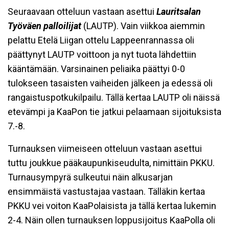
Seuraavaan otteluun vastaan asettui
Lauritsalan
Työväen palloilijat
(LAUTP). Vain viikkoa aiemmin
pelattu Etelä Liigan ottelu Lappeenrannassa oli
päättynyt LAUTP voittoon ja nyt tuota lähdettiin
kääntämään. Varsinainen peliaika päättyi 0-0
tulokseen tasaisten vaiheiden jälkeen ja edessä oli
rangaistuspotkukilpailu. Tällä kertaa LAUTP oli näissä
etevämpi ja KaaPon tie jatkui pelaamaan sijoituksista
7.-8.
Turnauksen viimeiseen otteluun vastaan asettui
tuttu joukkue pääkaupunkiseudulta, nimittäin PKKU.
Turnausympyrä sulkeutui näin alkusarjan
ensimmäistä vastustajaa vastaan. Tälläkin kertaa
PKKU vei voiton KaaPolaisista ja tällä kertaa lukemin
2-4. Näin ollen turnauksen loppusijoitus KaaPolla oli