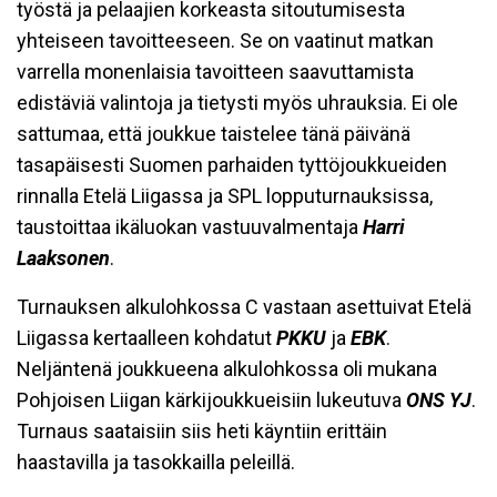
työstä ja pelaajien korkeasta sitoutumisesta
yhteiseen tavoitteeseen. Se on vaatinut matkan
varrella monenlaisia tavoitteen saavuttamista
edistäviä valintoja ja tietysti myös uhrauksia. Ei ole
sattumaa, että joukkue taistelee tänä päivänä
tasapäisesti Suomen parhaiden tyttöjoukkueiden
rinnalla Etelä Liigassa ja SPL lopputurnauksissa,
taustoittaa ikäluokan vastuuvalmentaja
Harri
Laaksonen
.
Turnauksen alkulohkossa C vastaan asettuivat Etelä
Liigassa kertaalleen kohdatut
PKKU
ja
EBK
.
Neljäntenä joukkueena alkulohkossa oli mukana
Pohjoisen Liigan kärkijoukkueisiin lukeutuva
ONS YJ
.
Turnaus saataisiin siis heti käyntiin erittäin
haastavilla ja tasokkailla peleillä.