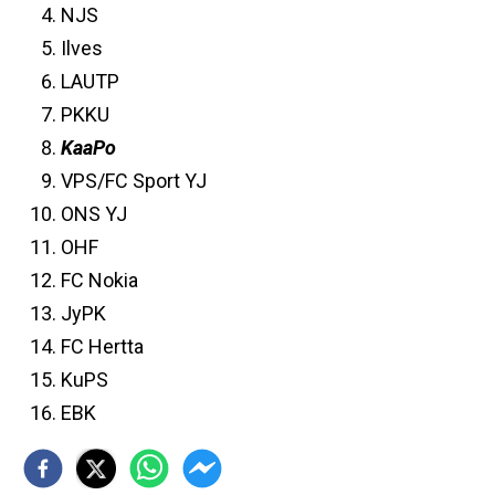
NJS
Ilves
LAUTP
PKKU
KaaPo
VPS/FC Sport YJ
ONS YJ
OHF
FC Nokia
JyPK
FC Hertta
KuPS
EBK