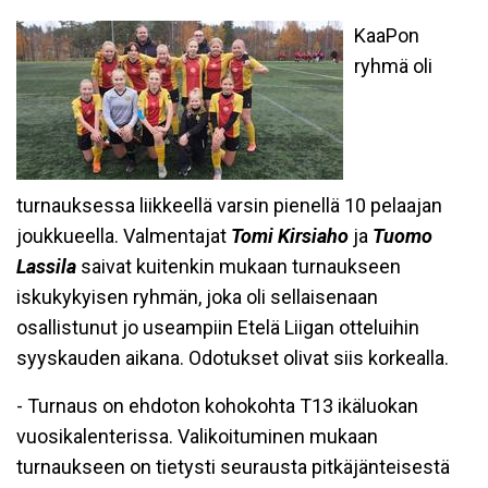
KaaPon
ryhmä oli
turnauksessa liikkeellä varsin pienellä 10 pelaajan
joukkueella. Valmentajat
Tomi Kirsiaho
ja
Tuomo
Lassila
saivat kuitenkin mukaan turnaukseen
iskukykyisen ryhmän, joka oli sellaisenaan
osallistunut jo useampiin Etelä Liigan otteluihin
syyskauden aikana. Odotukset olivat siis korkealla.
- Turnaus on ehdoton kohokohta T13 ikäluokan
vuosikalenterissa. Valikoituminen mukaan
turnaukseen on tietysti seurausta pitkäjänteisestä