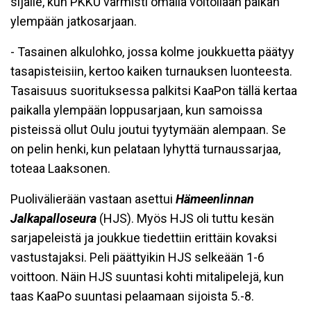
sijalle, kun PKKU varmisti omalla voitollaan paikan
ylempään jatkosarjaan.
- Tasainen alkulohko, jossa kolme joukkuetta päätyy
tasapisteisiin, kertoo kaiken turnauksen luonteesta.
Tasaisuus suorituksessa palkitsi KaaPon tällä kertaa
paikalla ylempään loppusarjaan, kun samoissa
pisteissä ollut Oulu joutui tyytymään alempaan. Se
on pelin henki, kun pelataan lyhyttä turnaussarjaa,
toteaa Laaksonen.
Puolivälierään vastaan asettui
Hämeenlinnan
Jalkapalloseura
(HJS). Myös HJS oli tuttu kesän
sarjapeleistä ja joukkue tiedettiin erittäin kovaksi
vastustajaksi. Peli päättyikin HJS selkeään 1-6
voittoon. Näin HJS suuntasi kohti mitalipelejä, kun
taas KaaPo suuntasi pelaamaan sijoista 5.-8.