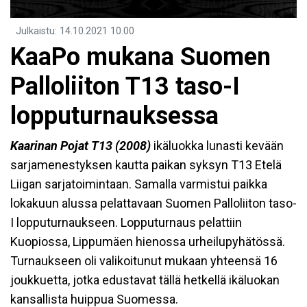
Julkaistu
:
14.10.2021
10.00
KaaPo mukana Suomen
Palloliiton T13 taso-I
lopputurnauksessa
Kaarinan Pojat T13 (2008)
ikäluokka lunasti kevään
sarjamenestyksen kautta paikan syksyn T13 Etelä
Liigan sarjatoimintaan. Samalla varmistui paikka
lokakuun alussa pelattavaan Suomen Palloliiton taso-
I lopputurnaukseen. Lopputurnaus pelattiin
Kuopiossa, Lippumäen hienossa urheilupyhätössä.
Turnaukseen oli valikoitunut mukaan yhteensä 16
joukkuetta, jotka edustavat tällä hetkellä ikäluokan
kansallista huippua Suomessa.