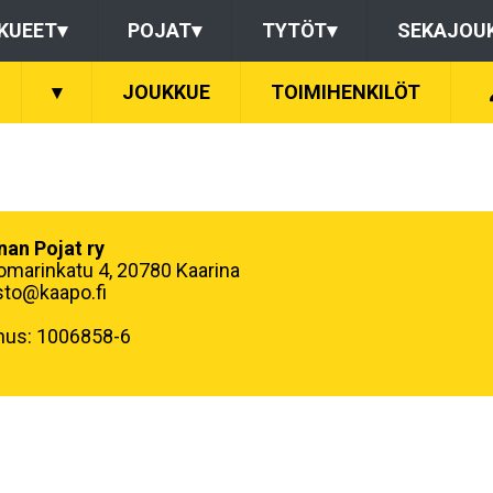
KUEET
▾
POJAT
▾
TYTÖT
▾
SEKAJOU
▾
JOUKKUE
TOIMIHENKILÖT
nan Pojat ry
omarinkatu 4, 20780 Kaarina
sto@kaapo.fi
nus: 1006858-6