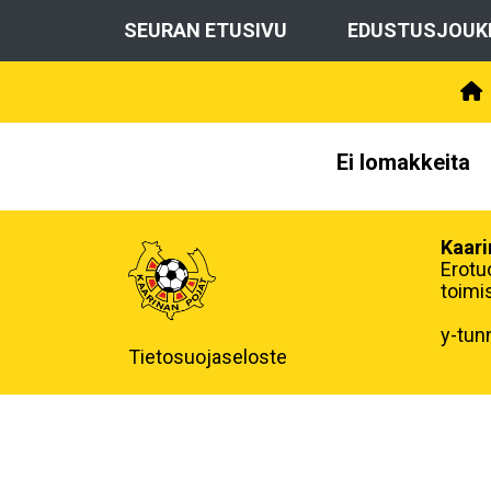
SEURAN ETUSIVU
EDUSTUSJOUK
Ei lomakkeita
Kaari
Erotu
toimi
y-tun
Tietosuojaseloste