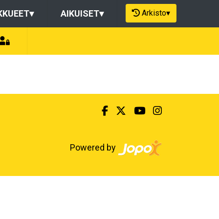
Arkisto
▾
KKUEET
▾
AIKUISET
▾
Powered by