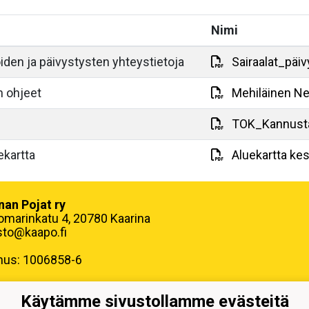
Nimi
oiden ja päivystysten yhteystietoja
Sairaalat_päi
n ohjeet
Mehiläinen Ne
TOK_Kannusta
ekartta
Aluekartta kes
nan Pojat ry
omarinkatu 4, 20780 Kaarina
sto@kaapo.fi
nus: 1006858-6
Käytämme sivustollamme evästeitä