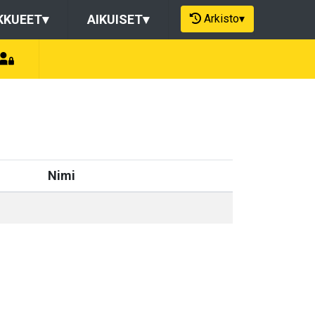
Arkisto
▾
KKUEET
▾
AIKUISET
▾
Nimi