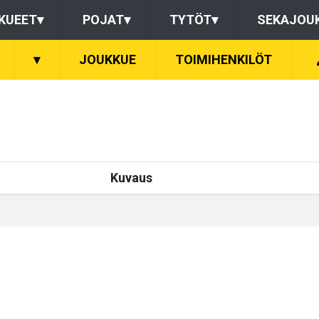
KUEET
▾
POJAT
▾
TYTÖT
▾
SEKAJOU
▾
JOUKKUE
TOIMIHENKILÖT
Kuvaus