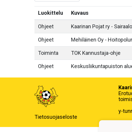
Luokittelu
Kuvaus
Ohjeet
Kaarinan Pojat ry - Sairaal
Ohjeet
Mehiläinen Oy - Hoitopolu
Toiminta
TOK Kannustaja-ohje
Ohjeet
Keskusliikuntapuiston alu
Kaari
Erotu
toimi
y-tun
Tietosuojaseloste