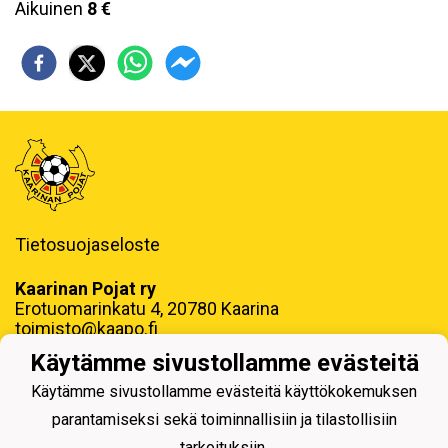
Aikuinen
8 €
Tietosuojaseloste
Kaarinan Pojat ry
Erotuomarinkatu 4, 20780 Kaarina
toimisto@kaapo.fi
Käytämme sivustollamme evästeitä
y-tunnus: 1006858-6
Käytämme sivustollamme evästeitä käyttökokemuksen
parantamiseksi sekä toiminnallisiin ja tilastollisiin
tarkoituksiin.