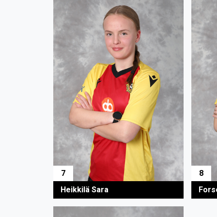
7
8
Heikkilä Sara
Forse