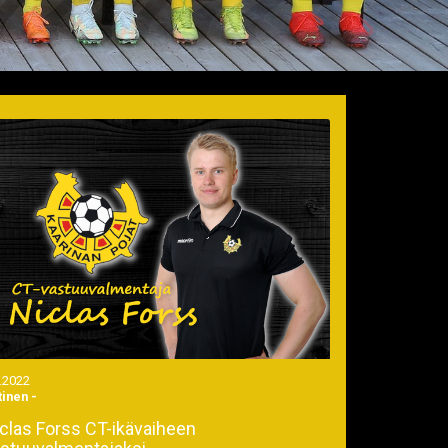
.2022
tinen
-
clas Forss CT-ikävaiheen