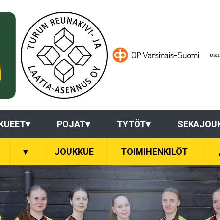
KUEET
▾
POJAT
▾
TYTÖT
▾
SEKAJOU
▾
JOUKKUE
TOIMIHENKILÖT