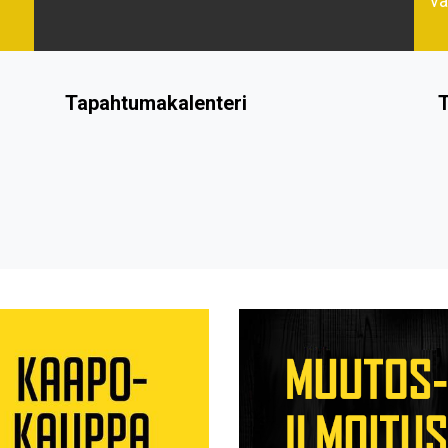
va
Tapahtumakalenteri
T