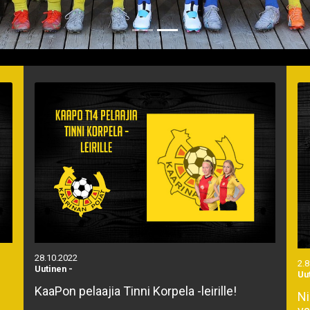
28.10.2022
2.8
Uutinen
-
Uu
KaaPon pelaajia Tinni Korpela -leirille!
Ni