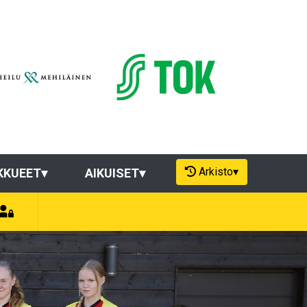
Arkisto
▾
KKUEET
▾
AIKUISET
▾