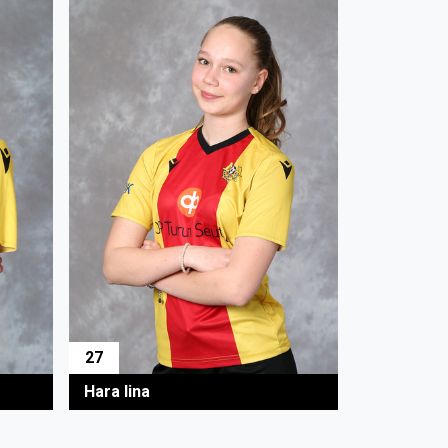
27
Hara Iina