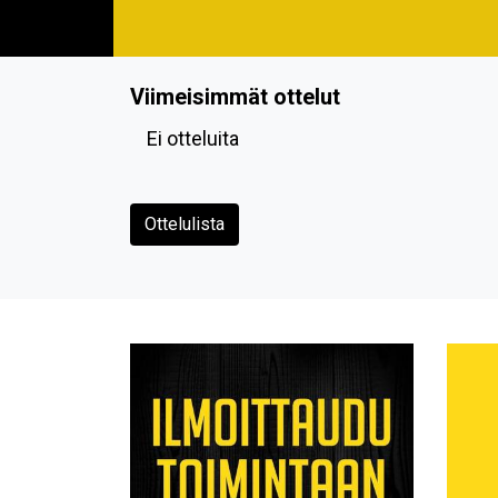
Viimeisimmät ottelut
Ei otteluita
Ottelulista