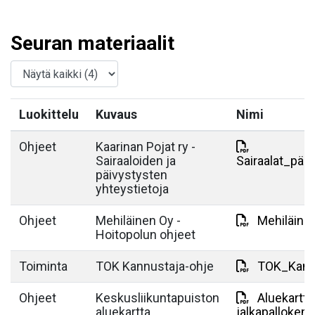
Seuran materiaalit
Luokittelu
Kuvaus
Nimi
Ohjeet
Kaarinan Pojat ry -
Sairaaloiden ja
Sairaalat_päi
päivystysten
yhteystietoja
Ohjeet
Mehiläinen Oy -
Mehiläine
Hoitopolun ohjeet
Toiminta
TOK Kannustaja-ohje
TOK_Kannu
Ohjeet
Keskusliikuntapuiston
Aluekartta
aluekartta
jalkapallokent