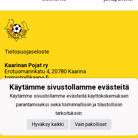
Tietosuojaseloste
Kaarinan Pojat ry
Erotuomarinkatu 4, 20780 Kaarina
toimisto@kaapo.fi
Käytämme sivustollamme evästeitä
y-tunnus: 1006858-6
Käytämme sivustollamme evästeitä käyttökokemuksen
parantamiseksi sekä toiminnallisiin ja tilastollisiin
tarkoituksiin.
Hyväksy kaikki
Vain pakolliset
Powered by