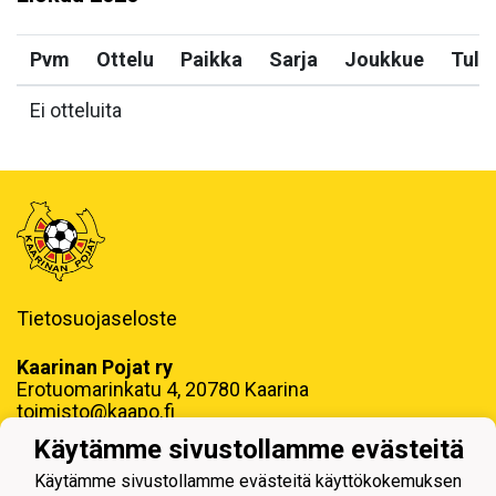
Pvm
Ottelu
Paikka
Sarja
Joukkue
Tulo
Ei otteluita
Tietosuojaseloste
Kaarinan Pojat ry
Erotuomarinkatu 4, 20780 Kaarina
toimisto@kaapo.fi
Käytämme sivustollamme evästeitä
y-tunnus: 1006858-6
Käytämme sivustollamme evästeitä käyttökokemuksen